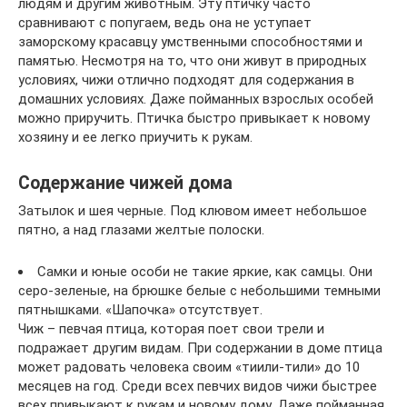
людям и другим животным. Эту птичку часто
сравнивают с попугаем, ведь она не уступает
заморскому красавцу умственными способностями и
памятью. Несмотря на то, что они живут в природных
условиях, чижи отлично подходят для содержания в
домашних условиях. Даже пойманных взрослых особей
можно приручить. Птичка быстро привыкает к новому
хозяину и ее легко приучить к рукам.
Содержание чижей дома
Затылок и шея черные. Под клювом имеет небольшое
пятно, а над глазами желтые полоски.
Самки и юные особи не такие яркие, как самцы. Они
серо-зеленые, на брюшке белые с небольшими темными
пятнышками. «Шапочка» отсутствует.
Чиж – певчая птица, которая поет свои трели и
подражает другим видам. При содержании в доме птица
может радовать человека своим «тиили-тили» до 10
месяцев на год. Среди всех певчих видов чижи быстрее
всех привыкают к рукам и новому дому. Даже пойманная