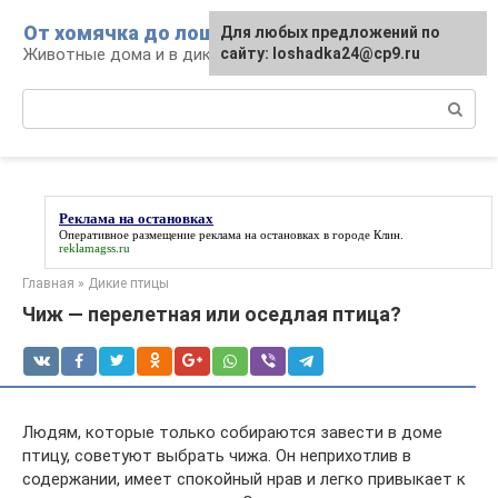
Перейти
От хомячка до лошади
Для любых предложений по
к
Животные дома и в дикой природе
сайту: loshadka24@cp9.ru
контенту
Поиск:
Реклама на остановках
Оперативное размещение
реклама на остановках
в городе Клин.
reklamagss.ru
Главная
»
Дикие птицы
Чиж — перелетная или оседлая птица?
Людям, которые только собираются завести в доме
птицу, советуют выбрать чижа. Он неприхотлив в
содержании, имеет спокойный нрав и легко привыкает к