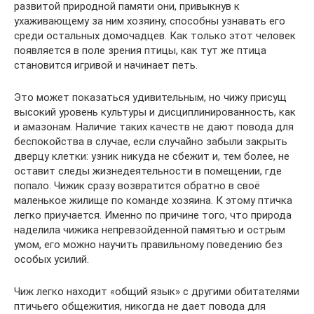
развитой природной памяти они, привыкнув к
ухаживающему за ним хозяину, способны узнавать его
среди остальных домочадцев. Как только этот человек
появляется в поле зрения птицы, как тут же птица
становится игривой и начинает петь.
Это может показаться удивительным, но чижу присущ
высокий уровень культуры и дисциплинированность, как
и амазонам. Наличие таких качеств не дают повода для
беспокойства в случае, если случайно забыли закрыть
дверцу клетки: узник никуда не сбежит и, тем более, не
оставит следы жизнедеятельности в помещении, где
попало. Чижик сразу возвратится обратно в своё
маленькое жилище по команде хозяина. К этому птичка
легко приучается. Именно по причине того, что природа
наделила чижика непревзойденной памятью и острым
умом, его можно научить правильному поведению без
особых усилий.
Чиж легко находит «общий язык» с другими обитателями
птичьего общежития, никогда не дает повода для