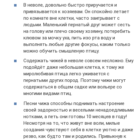
В неволе, довольно быстро приручается и
привязывается к хозяевам. Он спокойно летает
по комнате вне клетки, часто заигрывает с
людьми. Маленький пернатый друг может сесть
на голову или плечо своему хозяину, потеребить
клювом за мочку уха, пить изо рта воду и
выполнять любые другие фокусы, каким только
можно обучить смышленую птицу.
Содержать чижей в неволе совсем несложно. Ему
подойдёт даже небольшая клетка, к тому же
миролюбивая птица легко уживается с
пернатыми других пород. Поэтому чижи могут
содержаться в общем садке или вольере со
многими видами птиц.
Песни чижа способны поднимать настроение
своей задорностью и веселыми ненадоедливыми
нотками, а петь они готовы 10 месяцев в году!
Несмотря на то, что живут вне воли, милые
создания чувствуют себя в клетке уютно и даже
резво, как будто там и родились. Привыкнув к