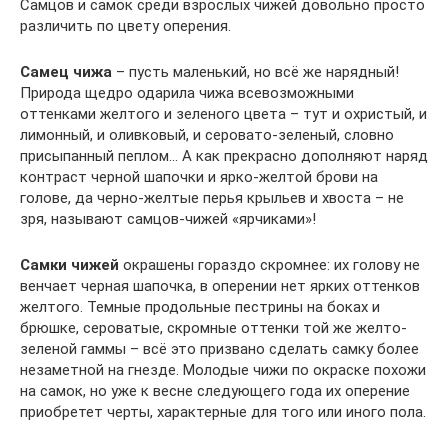
Самцов и самок среди взрослых чижей довольно просто
различить по цвету оперения.
Самец чижа
– пусть маленький, но всё же нарядный!
Природа щедро одарила чижа всевозможными
оттенками желтого и зеленого цвета – тут и охристый, и
лимонный, и оливковый, и серовато-зеленый, словно
присыпанный пеплом… А как прекрасно дополняют наряд
контраст черной шапочки и ярко-желтой брови на
голове, да черно-желтые перья крыльев и хвоста – не
зря, называют самцов-чижей «ярчиками»!
Самки чижей
окрашены гораздо скромнее: их голову не
венчает черная шапочка, в оперении нет ярких оттенков
желтого. Темные продольные пестрины на боках и
брюшке, сероватые, скромные оттенки той же желто-
зеленой гаммы – всё это призвано сделать самку более
незаметной на гнезде. Молодые чижи по окраске похожи
на самок, но уже к весне следующего года их оперение
приобретет черты, характерные для того или иного пола.