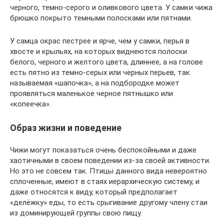
черного, темно-серого и оливкового цвета. У самки чижа
брюшко покрыто темными полосками или пятнами.
У самца окрас пестрее и ярче, чем у самки, перья в
хвосте и крыльях, на которых виднеются полоски
белого, черного и желтого цвета, длиннее, а на голове
есть пятно из темно-серых или черных перьев, так
называемая «шапочка», а на подбородке может
проявляться маленькое черное пятнышко или
«копеечка».
Образ жизни и поведение
Чижи могут показаться очень беспокойными и даже
хаотичными в своем поведении из-за своей активности.
Но это не совсем так. Птицы данного вида невероятно
сплоченные, имеют в стаях иерархическую систему, и
даже относятся к виду, который предполагает
«делёжку» еды, то есть срыгивание другому члену стаи
из доминирующей группы свою пищу.