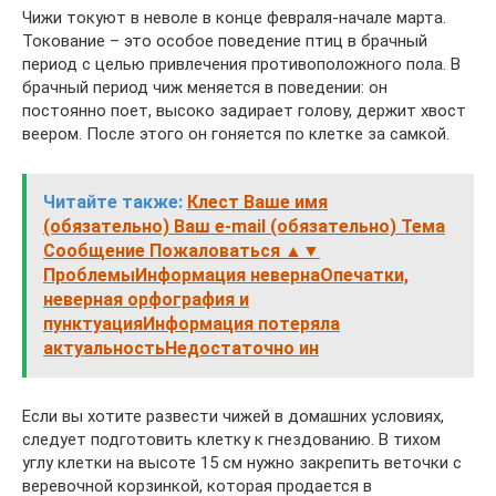
Чижи токуют в неволе в конце февраля-начале марта.
Токование – это особое поведение птиц в брачный
период с целью привлечения противоположного пола. В
брачный период чиж меняется в поведении: он
постоянно поет, высоко задирает голову, держит хвост
веером. После этого он гоняется по клетке за самкой.
Читайте также:
Клест Ваше имя
(обязательно) Ваш e-mail (обязательно) Тема
Сообщение Пожаловаться ▲▼
ПроблемыИнформация невернаОпечатки,
неверная орфография и
пунктуацияИнформация потеряла
актуальностьНедостаточно ин
Если вы хотите развести чижей в домашних условиях,
следует подготовить клетку к гнездованию. В тихом
углу клетки на высоте 15 см нужно закрепить веточки с
веревочной корзинкой, которая продается в