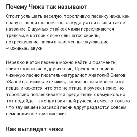
Почему Чижа так называют
Стоит услышать веселую, торопливую песенку чижа, как
сразу становится понятно, откуда у этой птицы такое
название. В шумных стайках
чижи
перекликаются
трелями, в которых ясно слышатся скрипы,
потрескивание, писки и неизменные жужжащие
«чижиные» звуки.
Нередко в этой песенке можно найти и фрагменты,
заимствованные у других птиц. Прекрасно описал
чижиную песню писатель-натуралист Анатолий Онегов:
«Запоёт, зачиликает чижик, заслушаешься маленького
певца, и кажется, что это не птица, а ручеек нежно, но
торопливо поплескивается среди теплых камушков, но
тут подойдёт к концу приятный ручеек, и вместо только
что звучавшей красивой песни вдруг раздастся совсем
немелодичное «чижжжжжи».
Как выглядят чижи