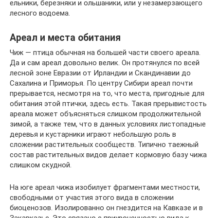
ельники, березняки и ольшаники, или у незамерзающего
лесного водоема.
Ареал и места обитания
Чиж — птица обычная на большей части своего ареала.
Да и сам ареал довольно велик. Он протянулся по всей
лесной зоне Евразии от Ирландии и Скандинавии до
Сахалина и Приморья. По центру Сибири ареал почти
прерывается, несмотря на то, что места, пригодные для
обитания этой птички, здесь есть. Такая прерывистость
ареала может объясняться слишком продолжительной
зимой, а также тем, что в данных условиях листопадные
деревья и кустарники играют небольшую роль в
сложении растительных сообществ. Типично таежный
состав растительных видов делает кормовую базу чижа
слишком скудной.
На юге ареал чижа изобилует фрагментами местности,
свободными от участия этого вида в сложении
биоценозов. Изолированно он гнездится на Кавказе и в
Закавказье. Это связано с приуроченностью вида к