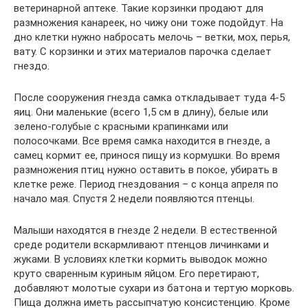
ветеринарной аптеке. Такие корзинки продают для
размножения канареек, но чижу они тоже подойдут. На
дно клетки нужно набросать мелочь – ветки, мох, перья,
вату. С корзинки и этих материалов парочка сделает
гнездо.
После сооружения гнезда самка откладывает туда 4-5
яиц. Они маленькие (всего 1,5 см в длину), белые или
зелено-голубые с красными крапинками или
полосочками. Все время самка находится в гнезде, а
самец кормит ее, принося пищу из кормушки. Во время
размножения птиц нужно оставить в покое, убирать в
клетке реже. Период гнездования – с конца апреля по
начало мая. Спустя 2 недели появляются птенцы.
Малыши находятся в гнезде 2 недели. В естественной
среде родители вскармливают птенцов личинками и
жуками. В условиях клетки кормить выводок можно
круто сваренным куриным яйцом. Его перетирают,
добавляют молотые сухари из батона и тертую морковь.
Пища должна иметь рассыпчатую консистенцию. Кроме