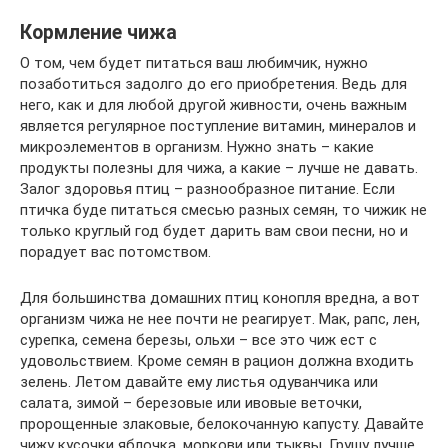
Кормление чижа
О том, чем будет питаться ваш любимчик, нужно
позаботиться задолго до его приобретения. Ведь для
него, как и для любой другой живности, очень важным
является регулярное поступление витамин, минералов и
микроэлементов в организм. Нужно знать – какие
продукты полезны для чижа, а какие – лучше не давать.
Залог здоровья птиц – разнообразное питание. Если
птичка буде питаться смесью разных семян, то чижик не
только круглый год будет дарить вам свои песни, но и
порадует вас потомством.
Для большинства домашних птиц конопля вредна, а вот
организм чижа не нее почти не реагирует. Мак, рапс, лен,
сурепка, семена березы, ольхи – все это чиж ест с
удовольствием. Кроме семян в рацион должна входить
зелень. Летом давайте ему листья одуванчика или
салата, зимой – березовые или ивовые веточки,
пророщенные злаковые, белокочанную капусту. Давайте
чижу кусочки яблочка, моркови или тыквы. Грушу лучше