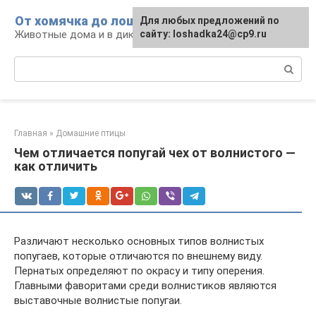
Перейти
От хомячка до лошади
Для любых предложений по
к
Животные дома и в дикой природе
сайту: loshadka24@cp9.ru
контенту
Поиск:
Главная
»
Домашние птицы
Чем отличается попугай чех от волнистого —
как отличить
Различают несколько основных типов волнистых
попугаев, которые отличаются по внешнему виду.
Пернатых определяют по окрасу и типу оперения.
Главными фаворитами среди волнистиков являются
выставочные волнистые попугаи.