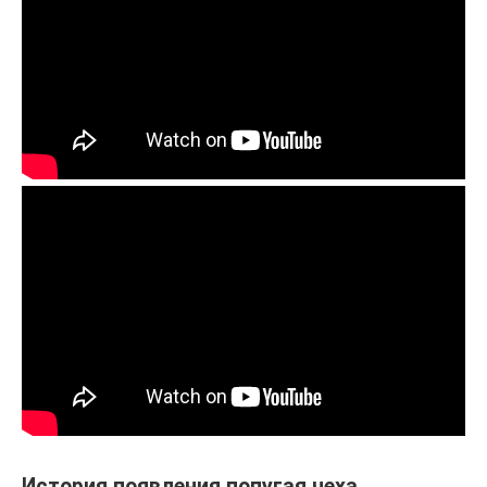
История появления попугая чеха