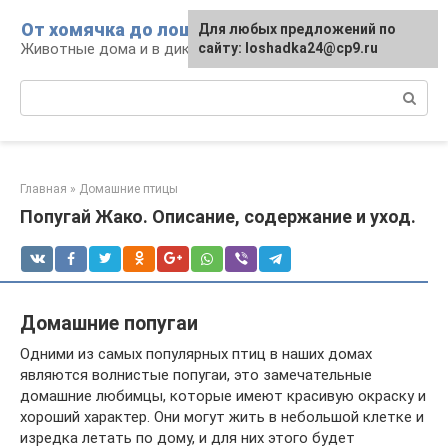
Перейти
От хомячка до лошади
Для любых предложений по
к
Животные дома и в дикой природе
сайту: loshadka24@cp9.ru
контенту
Поиск:
Главная
»
Домашние птицы
Попугай Жако. Описание, содержание и уход.
Домашние попугаи
Одними из самых популярных птиц в наших домах
являются волнистые попугаи, это замечательные
домашние любимцы, которые имеют красивую окраску и
хороший характер. Они могут жить в небольшой клетке и
изредка летать по дому, и для них этого будет