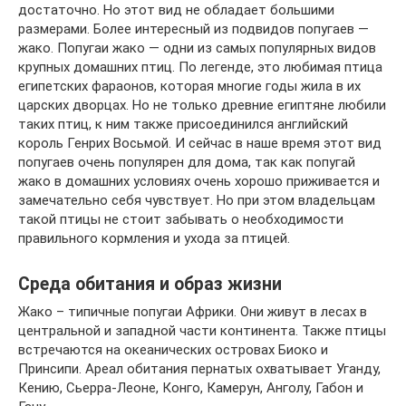
достаточно. Но этот вид не обладает большими
размерами. Более интересный из подвидов попугаев —
жако. Попугаи жако — одни из самых популярных видов
крупных домашних птиц. По легенде, это любимая птица
египетских фараонов, которая многие годы жила в их
царских дворцах. Но не только древние египтяне любили
таких птиц, к ним также присоединился английский
король Генрих Восьмой. И сейчас в наше время этот вид
попугаев очень популярен для дома, так как попугай
жако в домашних условиях очень хорошо приживается и
замечательно себя чувствует. Но при этом владельцам
такой птицы не стоит забывать о необходимости
правильного кормления и ухода за птицей.
Среда обитания и образ жизни
Жако – типичные попугаи Африки. Они живут в лесах в
центральной и западной части континента. Также птицы
встречаются на океанических островах Биоко и
Принсипи. Ареал обитания пернатых охватывает Уганду,
Кению, Сьерра-Леоне, Конго, Камерун, Анголу, Габон и