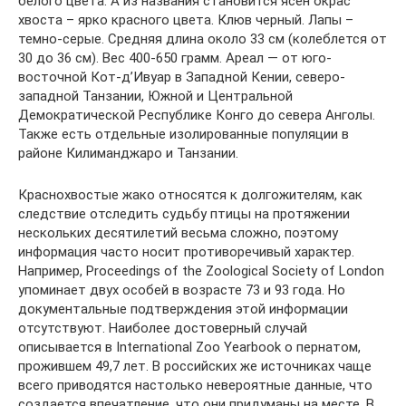
белого цвета. А из названия становится ясен окрас
хвоста – ярко красного цвета. Клюв черный. Лапы –
темно-серые. Средняя длина около 33 см (колеблется от
30 до 36 см). Вес 400-650 грамм. Ареал — от юго-
восточной Кот-д’Ивуар в Западной Кении, северо-
западной Танзании, Южной и Центральной
Демократической Республике Конго до севера Анголы.
Также есть отдельные изолированные популяции в
районе Килиманджаро и Танзании.
Краснохвостые жако относятся к долгожителям, как
следствие отследить судьбу птицы на протяжении
нескольких десятилетий весьма сложно, поэтому
информация часто носит противоречивый характер.
Например, Proceedings of the Zoological Society of London
упоминает двух особей в возрасте 73 и 93 года. Но
документальные подтверждения этой информации
отсутствуют. Наиболее достоверный случай
описывается в International Zoo Yearbook о пернатом,
прожившем 49,7 лет. В российских же источниках чаще
всего приводятся настолько невероятные данные, что
создается впечатление, что они придуманы на месте. В