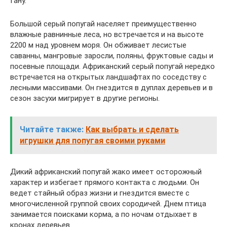
Гану.
Большой серый попугай населяет преимущественно
влажные равнинные леса, но встречается и на высоте
2200 м над уровнем моря. Он обживает лесистые
саванны, мангровые заросли, поляны, фруктовые сады и
посевные площади. Африканский серый попугай нередко
встречается на открытых ландшафтах по соседству с
лесными массивами. Он гнездится в дуплах деревьев и в
сезон засухи мигрирует в другие регионы.
Читайте также:
Как выбрать и сделать
игрушки для попугая своими руками
Дикий африканский попугай жако имеет осторожный
характер и избегает прямого контакта с людьми. Он
ведет стайный образ жизни и гнездится вместе с
многочисленной группой своих сородичей. Днем птица
занимается поисками корма, а по ночам отдыхает в
кронах деревьев.