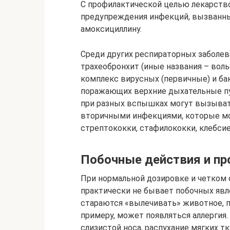
С профилактической целью лекарство
предупреждения инфекций, вызванны
амоксициллину.
Среди других респираторных заболев
трахеобронхит (иные названия – вол
комплекс вирусных (первичные) и ба
поражающих верхние дыхательные пут
при разных вспышках могут вызыват
вторичными инфекциями, которые мо
стрептококки, стафилококки, клебсие
Побочные действия и пр
При нормальной дозировке и четком 
практически не бывает побочных явл
стараются «вылечивать» животное, п
примеру, может появляться аллергия.
слизистой носа, распухание мягких тк