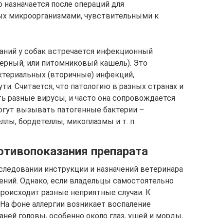
 назначается после операций для
х микроорганизмами, чувствительными к
аний у собак встречается инфекционный
ьерный, или питомниковый кашель). Это
ктериальных (вторичные) инфекций,
и. Считается, что патологию в разных странах и
ь разные вирусы, и часто она сопровождается
гут вызывать патогенные бактерии –
ллы, бордетеллы, микоплазмы и т. п.
отивопоказания препарата
следовании инструкции и назначений ветеринара
ений. Однако, если владельцы самостоятельно
роисходит разные неприятные случаи. К
 На фоне аллергии возникает воспаление
аней головы, особенно около глаз, ушей и морды,