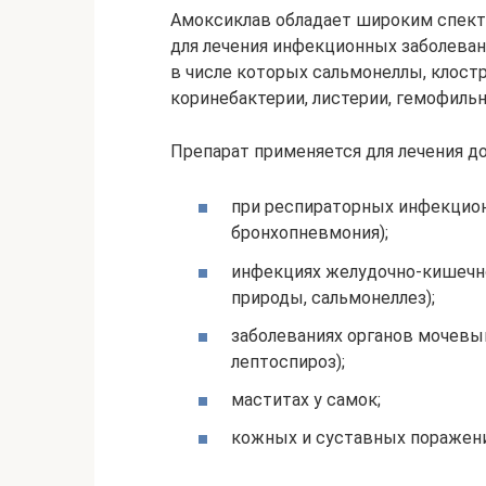
Амоксиклав обладает широким спект
для лечения инфекционных заболева
в числе которых сальмонеллы, клостр
коринебактерии, листерии, гемофильн
Препарат применяется для лечения 
при респираторных инфекцион
бронхопневмония);
инфекциях желудочно-кишечно
природы, сальмонеллез);
заболеваниях органов мочевы
лептоспироз);
маститах у самок;
кожных и суставных поражения