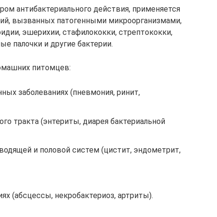
ром антибактериального действия, применяется
ний, вызванных патогенными микроорганизмами,
идии, эшерихии, стафилококки, стрептококки,
ые палочки и другие бактерии.
домашних питомцев:
ных заболеваниях (пневмония, ринит,
го тракта (энтериты, диарея бактериальной
водящей и половой систем (цистит, эндометрит,
х (абсцессы, некробактериоз, артриты).