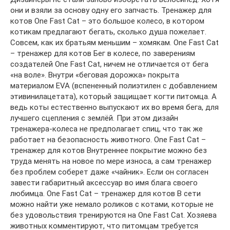
они и взяли за основу одну его запчасть. Тренажер для
котов One Fast Cat – это большое колесо, в котором
котикам предлагают бегать, сколько душа пожелает.
Совсем, как их братьям меньшим – хомякам. One Fast Cat
– тренажер для котов Бег в колесе, по заверениям
создателей One Fast Cat, ничем не отличается от бега
«на воле». Внутри «беговая дорожка» покрыта
материалом EVA (вспененный полиэтилен с добавлением
этивинилацетата), который защищает когти питомца. А
ведь коты естественно выпускают их во время бега, для
лучшего сцепления с землёй. При этом дизайн
тренажера-колеса не предполагает спиц, что так же
работает на безопасность животного. One Fast Cat –
тренажер для котов Внутреннее покрытие можно без
труда менять на новое по мере износа, а сам тренажер
без проблем соберет даже «чайник». Если он согласен
завести габаритный аксессуар во имя блага своего
любимца. One Fast Cat – тренажер для котов В сети
можно найти уже немало роликов с котами, которые не
без удовольствия тренируются на One Fast Cat. Хозяева
животных комментируют, что питомцам требуется