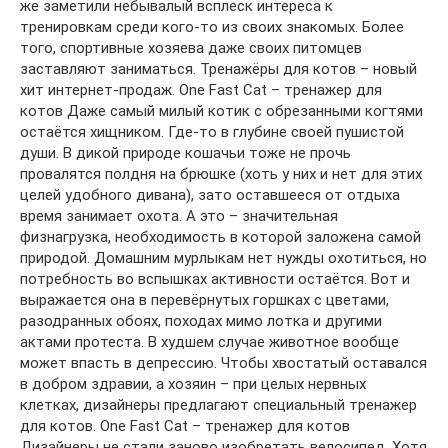
же заметили небывалый всплеск интереса к
тренировкам среди кого-то из своих знакомых. Более
того, спортивные хозяева даже своих питомцев
заставляют заниматься. Тренажёры для котов – новый
хит интернет-продаж. One Fast Cat – тренажер для
котов Даже самый милый котик с обрезанными когтями
остаётся хищником. Где-то в глубине своей пушистой
души. В дикой природе кошачьи тоже не прочь
провалятся полдня на брюшке (хоть у них и нет для этих
целей удобного дивана), зато оставшееся от отдыха
время занимает охота. А это – значительная
физнагрузка, необходимость в которой заложена самой
природой. Домашним мурлыкам нет нужды охотиться, но
потребность во вспышках активности остаётся. Вот и
выражается она в перевёрнутых горшках с цветами,
разодранных обоях, походах мимо лотка и другими
актами протеста. В худшем случае животное вообще
может впасть в депрессию. Чтобы хвостатый оставался
в добром здравии, а хозяин – при целых нервных
клетках, дизайнеры предлагают специальный тренажер
для котов. One Fast Cat – тренажер для котов
Дизайнеры не стали заново изобретать велосипед. Хотя