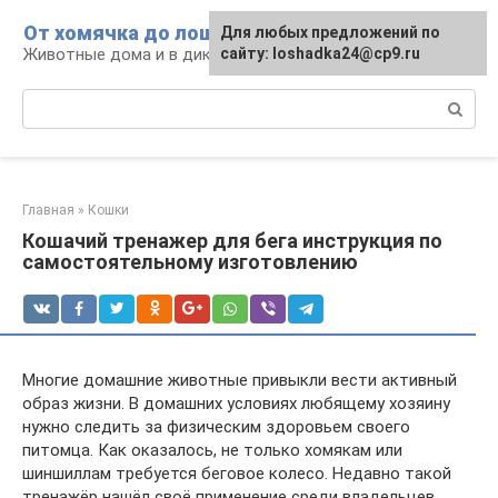
Перейти
От хомячка до лошади
Для любых предложений по
к
Животные дома и в дикой природе
сайту: loshadka24@cp9.ru
контенту
Поиск:
Главная
»
Кошки
Кошачий тренажер для бега инструкция по
самостоятельному изготовлению
Многие домашние животные привыкли вести активный
образ жизни. В домашних условиях любящему хозяину
нужно следить за физическим здоровьем своего
питомца. Как оказалось, не только хомякам или
шиншиллам требуется беговое колесо. Недавно такой
тренажёр нашёл своё применение среди владельцев