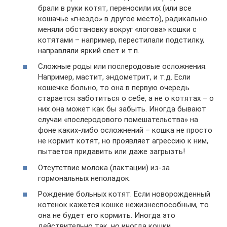
брали в руки котят, переносили их (или все
кошачье «гнездо» в другое место), радикально
меняли обстановку вокруг «логова» кошки с
котятами – например, перестилали подстилку,
направляли яркий свет и т.п.
Сложные роды или послеродовые осложнения.
Например, мастит, эндометрит, и т.д. Если
кошечке больно, то она в первую очередь
старается заботиться о себе, а не о котятах – о
них она может как бы забыть. Иногда бывают
случаи «послеродового помешательства» на
фоне каких-либо осложнений – кошка не просто
не кормит котят, но проявляет агрессию к ним,
пытается придавить или даже загрызть!
Отсутствие молока (лактации) из-за
гормональных неполадок.
Рождение больных котят. Если новорожденный
котенок кажется кошке нежизнеспособным, то
она не будет его кормить. Иногда это
действительно так, но иногда кошки