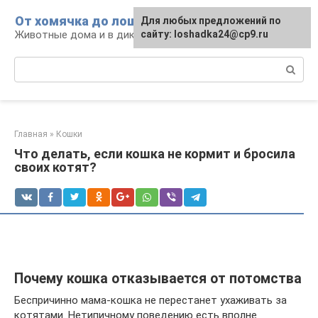
Перейти
От хомячка до лошади
Для любых предложений по
к
Животные дома и в дикой природе
сайту: loshadka24@cp9.ru
контенту
Поиск:
Главная
»
Кошки
Что делать, если кошка не кормит и бросила
своих котят?
Почему кошка отказывается от потомства
Беспричинно мама-кошка не перестанет ухаживать за
котятами. Нетипичному поведению есть вполне