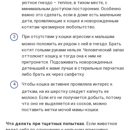
уютное гнездо – теплое, в тихом месте, с
минимальным доступом посторонних. Особенно
важно это сделать, если в доме есть маленькие
дети, проявляющие к кошке и новорожденным
котятам чрезмерное любопытство.
При отсутствии у кошки агрессии к малышам
можно положить их рядом с ней в гнездо. Брать
котят голыми руками нельзя. Человеческий запах
оттолкнет кошку, и тогда она к ним не
притронется. Подсаживать новорожденных
детенышей к маме лучше в стерильных перчатках
либо брать их через салфетку.
Чтобы кошка активнее проявляла интерес к
деткам, на их шерстку следует капнуть ее
молоко. Если его не получается добыть, потому
что оно не выделяется из сосков, можно
поставить метки мочой мамы-кошки.
Что делать при тщетных попытках.
Если животное
ведет себя по отношению к малышам агрессивно,