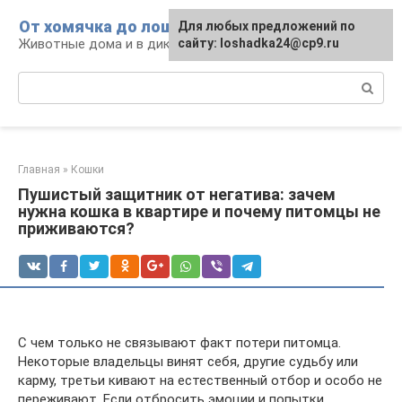
Перейти
От хомячка до лошади
Для любых предложений по
к
Животные дома и в дикой природе
сайту: loshadka24@cp9.ru
контенту
Поиск:
Главная
»
Кошки
Пушистый защитник от негатива: зачем
нужна кошка в квартире и почему питомцы не
приживаются?
С чем только не связывают факт потери питомца.
Некоторые владельцы винят себя, другие судьбу или
карму, третьи кивают на естественный отбор и особо не
переживают. Если отбросить эмоции и попытки