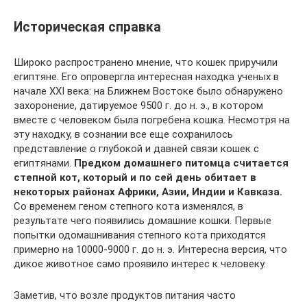
Историческая справка
Широко распространено мнение, что кошек приручили
египтяне. Его опровергла интересная находка ученых в
начале XXI века: на Ближнем Востоке было обнаружено
захоронение, датируемое 9500 г. до н. э., в котором
вместе с человеком была погребена кошка. Несмотря на
эту находку, в сознании все еще сохранилось
представление о глубокой и давней связи кошек с
египтянами.
Предком домашнего питомца считается
степной кот, который и по сей день обитает в
некоторых районах Африки, Азии, Индии и Кавказа.
Со временем геном степного кота изменялся, в
результате чего появились домашние кошки. Первые
попытки одомашнивания степного кота приходятся
примерно на 10000-9000 г. до н. э. Интересна версия, что
дикое животное само проявило интерес к человеку.
Заметив, что возле продуктов питания часто