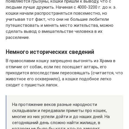
появляются грызуны, кошки пришли к выводу, что с
людьми лучше дружить. Начиная с 4000-3200 г. до н. э.
кошки начали распространяться повсеместно, но
учитывая тот факт, что они не большие любители
путешествовать и менять место жительства, можно
сделать вывод о вмешательстве человека в их
расселение.
Немного исторических сведений
В православии кошку запрещено выгонять из Храма в
отличие от собак, если пес посещает алтарь, его
приходится впоследствии переосвящать (считается, что
животное его осквернило), а кошке подобное легко
сходит с пушистых лапок.
На протяжение веков разные народности
складывали и передавали приметы про кошек,
многие из них успели дойти и до наших дней. На
сегодняшний день сложно найти жилище, в
котором не было бы кота: кто-то заводит