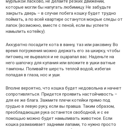
мурлыкой ласково, не делайте резких движений,
которые могли бы напугать любимицу. Не забудьте
закрыть дверь – в случае побега кошку будет трудно
поймать, а по всей квартире останутся мокрые следы от
лапок (возможно, вместе с пеной, если вы успеете
намылить котейку).
Аккуратно посадите кота в ванну, таз или раковину. Во
время погружения можно держать его за шкирку, чтобы
питомец не вырвался и не оцарапал вас. Наденьте на
него шапочку для купания или вложите в ушки ватные
тампоны. Поливайте шерсть теплой водой, избегая
попадая в глаза, нос и уши.
Вполне вероятно, что кошка будет недовольна и начнет
сопротивляться. Придется проявить настойчивость –
для ее же блага. Зажмите плечи котейки прямо под
грудью в левую руку, если вы правша. Таким образом,
преобладающая рука останется свободной, и с ее
помощью можно будет намыливать животное. Если
кошка размахивает задними лапами, то нужно просто