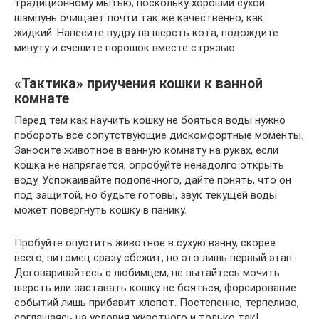
традиционному мытью, поскольку хороший сухой
шампунь очищает почти так же качественно, как
жидкий. Нанесите пудру на шерсть кота, подождите
минуту и счешите порошок вместе с грязью.
«Тактика» приучения кошки к ванной
комнате
Перед тем как научить кошку не бояться воды нужно
побороть все сопутствующие дискомфортные моменты.
Заносите животное в ванную комнату на руках, если
кошка не напрягается, опробуйте ненадолго открыть
воду. Успокаивайте подопечного, дайте понять, что он
под защитой, но будьте готовы, звук текущей воды
может повергнуть кошку в панику.
Пробуйте опустить животное в сухую ванну, скорее
всего, питомец сразу сбежит, но это лишь первый этап.
Договаривайтесь с любимцем, не пытайтесь мочить
шерсть или заставать кошку не бояться, форсирование
событий лишь прибавит хлопот. Постепенно, терпеливо,
соглашаясь на условия животного и только так!