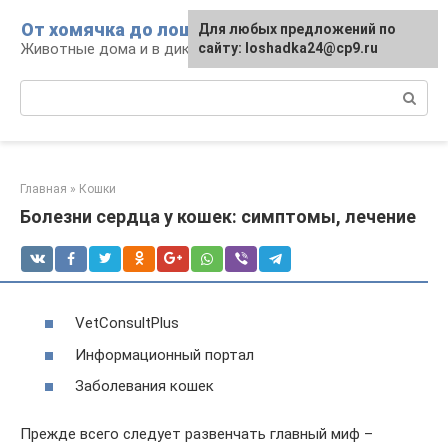
Перейти
От хомячка до лошади
Для любых предложений по
к
Животные дома и в дикой природе
сайту: loshadka24@cp9.ru
контенту
Поиск:
Главная
»
Кошки
Болезни сердца у кошек: симптомы, лечение
VetConsultPlus
Информационный портал
Заболевания кошек
Прежде всего следует развенчать главный миф –