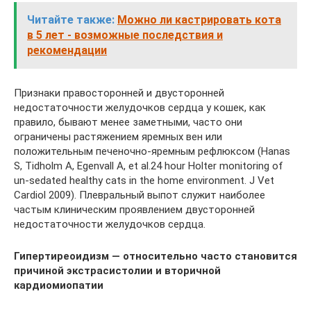
Читайте также:
Можно ли кастрировать кота
в 5 лет - возможные последствия и
рекомендации
Признаки правосторонней и двусторонней
недостаточности желудочков сердца у кошек, как
правило, бывают менее заметными, часто они
ограничены растяжением яремных вен или
положительным печеночно-яремным рефлюксом (Hanas
S, Tidholm A, Egenvall A, et al.24 hour Holter monitoring of
un-sedated healthy cats in the home environment. J Vet
Cardiol 2009). Плевральный выпот служит наиболее
частым клиническим проявлением двусторонней
недостаточности желудочков сердца.
Гипертиреоидизм — относительно часто становится
причиной экстрасистолии и вторичной
кардиомиопатии