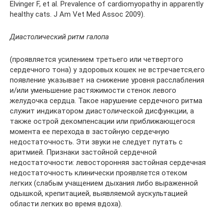
Elvinger F, et al. Prevalence of cardiomyopathy in apparently
healthy cats. J Am Vet Med Assoc 2009).
Диастолический ритм галопа
(проявляется усилением третьего или четвертого
сердечного тона) у здоровых кошек не встречается,его
появление указывает на снижение уровня расслабления
и/или уменьшение растяжимости стенок левого
желудочка сердца. Такое нарушение сердечного ритма
служит индикатором диастолической дисфункции, а
также острой декомпенсации или приближающегося
момента ее перехода в застойную сердечную
недостаточность. Эти звуки не следует путать с
аритмией. Признаки застойной сердечной
недостаточности: левосторонняя застойная сердечная
недостаточность клинически проявляется отеком
легких (слабым учащением дыхания либо выраженной
одышкой, крепитацией, выявляемой аускультацией
области легких во время вдоха).