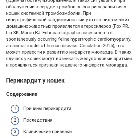
(«дымчатость») изображений; в таких ситуациях и при
обнаружении в сердце тромбов высок риск развития у
кошек системной тромбоэмболии. При
гипертрофической кардиомиопатии у этого вида мелких
домашних животных проявляется атеросклероз (Fox PR,
Liu SK, Maron BJ. Echocardiographic assessment of
spontaneously occurring feline hypertrophic cardiomyopathy;
an animal model of human disease. Circulation 2015), что
может привести к развитию инфаркта миокарда. В таких
случаях у кошек могут возникать желудочковые аритмии
и проявляться признаки недавнего инфаркта миокарда.
Перикардит у кошек
Содержание
Причины перикардита
Последствия
Клинические признаки