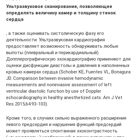
Ультразвуковое сканирование, позволяющее
определять величину камер и толщину стенок
сердца
, а также оценивать систолическую фазу его
деятельности. Ультразвуковая кардиография
предоставляет возможность обнаруживать любые
выпоты (плевральный и перикардиальный).
Допплерографическую эхокардиографию применяют для
оценки дисфункции диастолы и давления в наполненных
кровью камерах сердца (Schober KE, Fuentes VL, Bonagura
JD. Comparison between invasive hemodynamic
measurements and noninvasive assessment of left
ventricular diastolic function by use of Doppler
echocardiography in healthy anesthetized cats. Am J Vet
Res 2015;64:93-103).
Кроме того, в случаях сильно выраженного расширения
левого предсердия и нарушения функций предсердий
может проявляться спонтанная эхоконтрастность