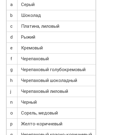
a
Серый
b
Шоколад
c
Платина, лиловый
d
Рыжий
e
Кремовый
f
Черепаховый
g
Черепаховый голубокремовый
h
Черепаховый шоколадный
j
Черепаховый лиловый
n
Черный
o
Сорель, медовый
p
Желто-коричневый
q
Черепаховый красно-коричневый