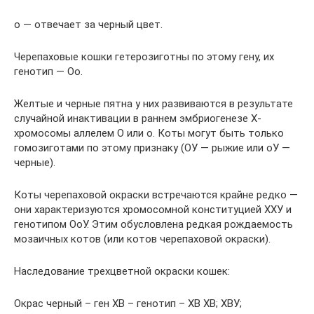
о — отвечает за черный цвет.
Черепаховые кошки гетерозиготны по этому гену, их
генотип — Оо.
Желтые и черные пятна у них развиваются в результате
случайной инактивации в раннем эмбриогенезе Х-
хромосомы аллелем О или о. Коты могут быть только
гомозиготами по этому признаку (ОУ — рыжие или оУ —
черные).
Коты черепаховой окраски встречаются крайне редко —
они характеризуются хромосомной конституцией ХХУ и
генотипом ОоУ. Этим обусловлена редкая рождаемость
мозаичных котов (или котов черепаховой окраски).
Наследование трехцветной окраски кошек:
Окрас черный – ген ХВ – генотип – ХВ ХВ; ХВУ;