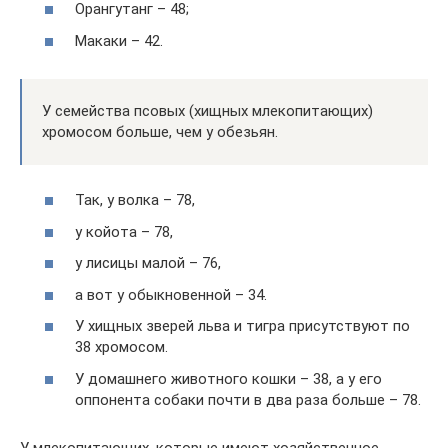
Орангутанг – 48;
Макаки – 42.
У семейства псовых (хищных млекопитающих)
хромосом больше, чем у обезьян.
Так, у волка – 78,
у койота – 78,
у лисицы малой – 76,
а вот у обыкновенной – 34.
У хищных зверей льва и тигра присутствуют по
38 хромосом.
У домашнего животного кошки – 38, а у его
оппонента собаки почти в два раза больше – 78.
У млекопитающих, которые имеют хозяйственное