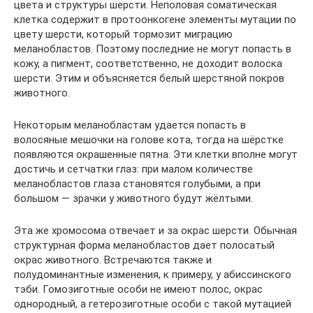
цвета и структуры шерсти. Неполовая соматическая
клетка содержит в протоонкогене элементы мутации по
цвету шерсти, который тормозит миграцию
меланобластов. Поэтому последние не могут попасть в
кожу, а пигмент, соответственно, не доходит волоска
шерсти. Этим и объясняется белый шерстяной покров
животного.
Некоторым меланобластам удается попасть в
волосяные мешочки на голове кота, тогда на шёрстке
появляются окрашенные пятна. Эти клетки вполне могут
достичь и сетчатки глаз: при малом количестве
меланобластов глаза становятся голубыми, а при
большом — зрачки у животного будут жёлтыми.
Эта же хромосома отвечает и за окрас шерсти. Обычная
структурная форма меланобластов дает полосатый
окрас животного. Встречаются также и
полудоминантные изменения, к примеру, у абиссинского
тэби. Гомозиготные особи не имеют полос, окрас
однородный, а гетерозиготные особи с такой мутацией