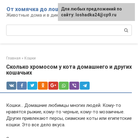
Перейти
От хомячка до лошади
Для любых предложений по
к
Животные дома и в дикой природе
сайту: loshadka24@cp9.ru
контенту
Поиск:
Главная
»
Кошки
Сколько хромосом у кота домашнего и других
кошачьих
Кошки… Домашние любимцы многих людей. Кому-то
нравятся рыжие, кому-то черные, кому-то мозаичные.
Других привлекают персы, сиамские коты или египетские
кошки. Это все дело вкуса.