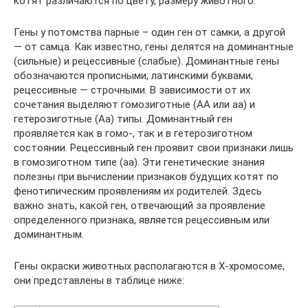
котят различаются по цвету, размеру животного.
Гены у потомства парные – один ген от самки, а другой
— от самца. Как известно, гены делятся на доминантные
(сильные) и рецессивные (слабые). Доминантные гены
обозначаются прописными, латинскими буквами,
рецессивные — строчными. В зависимости от их
сочетания выделяют гомозиготные (АА или аа) и
гетерозиготные (Аа) типы. Доминантный ген
проявляется как в гомо-, так и в гетерозиготном
состоянии. Рецессивный ген проявит свои признаки лишь
в гомозиготном типе (аа). Эти генетические знания
полезны при вычислении признаков будущих котят по
фенотипическим проявлениям их родителей. Здесь
важно знать, какой ген, отвечающий за проявление
определенного признака, является рецессивным или
доминантным.
Гены окраски животных располагаются в Х-хромосоме,
они представлены в таблице ниже: