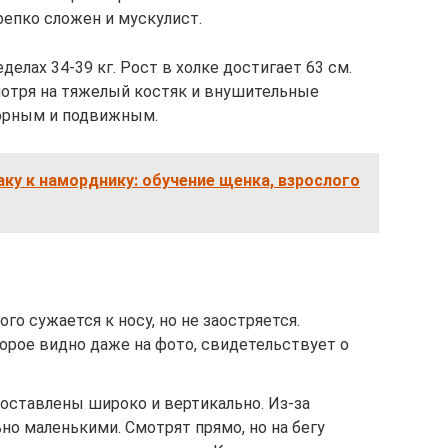
репко сложен и мускулист.
делах 34-39 кг. Рост в холке достигает 63 см.
мотря на тяжелый костяк и внушительные
ворным и подвижным.
аку к наморднику: обучение щенка, взрослого
го сужается к носу, но не заостряется.
рое видно даже на фото, свидетельствует о
поставлены широко и вертикально. Из-за
о маленькими. Смотрят прямо, но на бегу