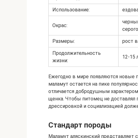
Использование:
ездова
черный
Окрас:
серог
Размеры:
рост в
Продолжительность
12-15 
жизни:
Ежегодно в мире появляются новые п
маламут остается на пике популярно
отличается добродушным характером
щенка. Чтобы питомец не доставлял
дрессировкой и социализацией долж
Стандарт породы
Маламут аляскинский представляет 