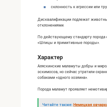
склонность к агрессии или тру
Дисквалификации подлежат животны
отклонениями.
По действующему стандарту порода с
«Шпицы и примитивные породы».
Характер
Аляскинские маламуты добры и миро
эскимосов, но сейчас утратили охран
собаками «одного хозяина».
Порода маламут проявляет немотивир
Читайте также:
Немецкая овчарка