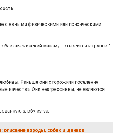
сость.
е с явными физическими или психическими
обак аляскинский маламут относится к группе 1:
любивы. Раньше они сторожили поселения
ные качества. Они неагрессивны, не являются
ованную злобу из-за:
: описание породы, собак и щенков