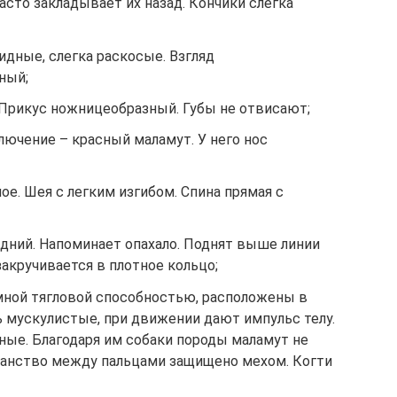
асто закладывает их назад. Кончики слегка
идные, слегка раскосые. Взгляд
ный;
 Прикус ножницеобразный. Губы не отвисают;
лючение – красный маламут. У него нос
ое. Шея с легким изгибом. Спина прямая с
едний. Напоминает опахало. Поднят выше линии
 закручивается в плотное кольцо;
омной тягловой способностью, расположены в
ь мускулистые, при движении дают импульс телу.
ые. Благодаря им собаки породы маламут не
ранство между пальцами защищено мехом. Когти