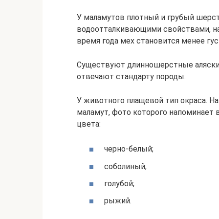
У маламутов плотный и грубый шерстн
водоотталкивающими свойствами, на
время года мех становится менее гу
Существуют длинношерстные аляскин
отвечают стандарту породы.
У животного плащевой тип окраса. Н
маламут, фото которого напоминает 
цвета:
черно-белый;
соболиный;
голубой;
рыжий.