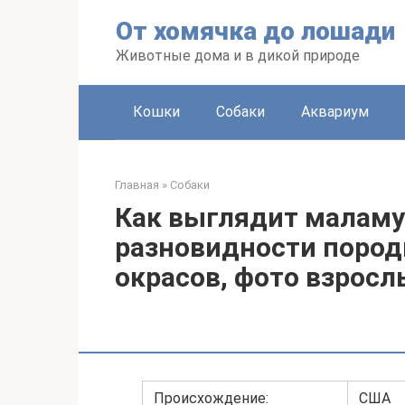
Перейти
От хомячка до лошади
к
контенту
Животные дома и в дикой природе
Кошки
Собаки
Аквариум
Главная
»
Собаки
Как выглядит малам
разновидности пород
окрасов, фото взросл
Происхождение:
США