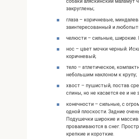
собаки аляскинский маламут ч
закруглены;
глаза – коричневые, миндалев
заинтересованный и любопыт
челюсти – сильные, широкие.
нос – цвет мочки черный. Иск
коричневый;
тело – атлетическое, компактн
небольшим наклоном к крупу;
хвост – пушистый, постав ср
спины, но не касается ее и не
конечности – сильные, с огр
одной плоскости. Задние очен
Подушечки широкие и массивн
проваливаются в снег. Прост
крепкие и короткие.