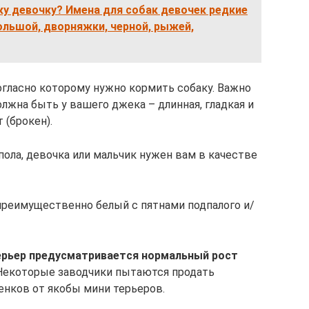
ку девочку? Имена для собак девочек редкие
ольшой, дворняжки, черной, рыжей,
огласно которому нужно кормить собаку. Важно
лжна быть у вашего джека – длинная, гладкая и
 (брокен).
пола, девочка или мальчик нужен вам в качестве
преимущественно белый с пятнами подпалого и/
рьер предусматривается нормальный рост
екоторые заводчики пытаются продать
енков от якобы мини терьеров.