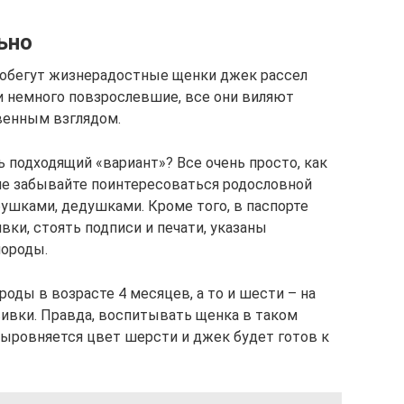
ьно
побегут жизнерадостные щенки джек рассел
и немного повзрослевшие, все они виляют
венным взглядом.
ь подходящий «вариант»? Все очень просто, как
 не забывайте поинтересоваться родословной
абушками, дедушками. Кроме того, в паспорте
ки, стоять подписи и печати, указаны
породы.
оды в возрасте 4 месяцев, а то и шести – на
ивки. Правда, воспитывать щенка в таком
выровняется цвет шерсти и джек будет готов к