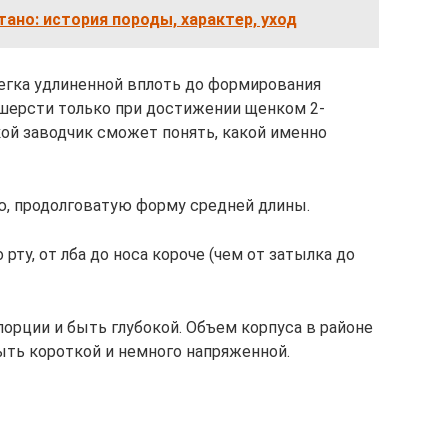
ано: история породы, характер, уход
егка удлиненной вплоть до формирования
 шерсти только при достижении щенком 2-
кой заводчик сможет понять, какой именно
, продолговатую форму средней длины.
 рту, от лба до носа короче (чем от затылка до
рции и быть глубокой. Объем корпуса в районе
ыть короткой и немного напряженной.