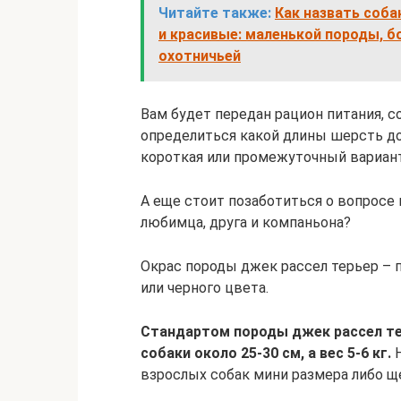
Читайте также:
Как назвать соба
и красивые: маленькой породы, б
охотничьей
Вам будет передан рацион питания, с
определиться какой длины шерсть до
короткая или промежуточный вариант
А еще стоит позаботиться о вопросе 
любимца, друга и компаньона?
Окрас породы джек рассел терьер – 
или черного цвета.
Стандартом породы джек рассел те
собаки около 25-30 см, а вес 5-6 кг.
Н
взрослых собак мини размера либо щ