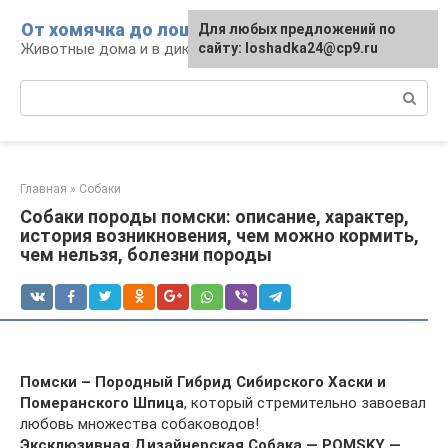
Перейти
От хомячка до лошади
Для любых предложений по
к
Животные дома и в дикой природе
сайту: loshadka24@cp9.ru
контенту
Поиск:
Главная
»
Собаки
Собаки породы помски: описание, характер,
история возникновения, чем можно кормить,
чем нельзя, болезни породы
Помски – Породный Гибрид Сибирского Хаски и
Померанского Шпица
, который стремительно завоевал
любовь множества собаководов!
Эксклюзивная Дизайнерская Собака — POMSKY —