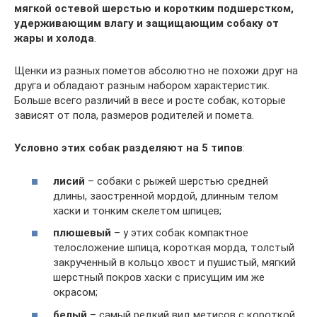
мягкой остевой шерстью и коротким подшерстком,
удерживающим влагу и защищающим собаку от
жары и холода
.
Щенки из разных пометов абсолютно не похожи друг на
друга и обладают разным набором характеристик.
Больше всего различий в весе и росте собак, которые
зависят от пола, размеров родителей и помета.
Условно этих собак разделяют на 5 типов
:
лисий
– собаки с рыжей шерстью средней
длины, заостренной мордой, длинным телом
хаски и тонким скелетом шпицев;
плюшевый
– у этих собак компактное
телосложение шпица, короткая морда, толстый
закрученный в кольцо хвост и пушистый, мягкий
шерстный покров хаски с присущим им же
окрасом;
белый
– самый редкий вид метисов с короткой,