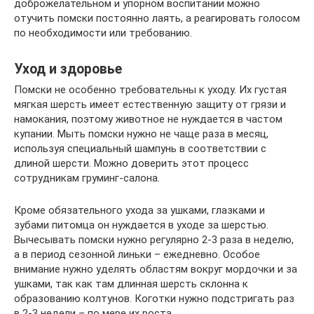
доброжелательном и упорном воспитании можно
отучить помски постоянно лаять, а реагировать голосом
по необходимости или требованию.
Уход и здоровье
Помски не особенно требовательны к уходу. Их густая
мягкая шерсть имеет естественную защиту от грязи и
намокания, поэтому животное не нуждается в частом
купании. Мыть помски нужно не чаще раза в месяц,
используя специальный шампунь в соответствии с
длиной шерсти. Можно доверить этот процесс
сотрудникам груминг-салона.
Кроме обязательного ухода за ушками, глазками и
зубами питомца он нуждается в уходе за шерстью.
Вычесывать помски нужно регулярно 2-3 раза в неделю,
а в период сезонной линьки – ежедневно. Особое
внимание нужно уделять областям вокруг мордочки и за
ушками, так как там длинная шерсть склонна к
образованию колтунов. Коготки нужно подстригать раз
в 2-3 недели – по мере их роста.