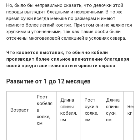
Но, было бы неправильно сказать, что девочки этой
породы выглядят бледными и невзрачными. В то же
время сучки всегда меньше по размерам и имеют
немного более легкий костяк. При этом они не являются
хрупкими и утонченными, так как такие особи были
отсечены многовековой селекцией в условиях севера.
Что касается выставок, то обычно кобели
производят более сильное впечатление благодаря
своей представительности и яркости окраса.
Развитие от 1 до 12 месяцев
Рост
Длина
Рост
Длина
кобеля
спины
суки в
спины
Вес,
Возраст
в
кобеля,
холке,
суки,
кг
холке,
см
см
см
см