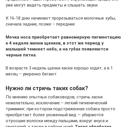
уже могут видеть предметы и слышать звуки.
К 16-18 дню начинают прорезываться молочные зубы,
сначала задние, позже – передние.
Мочка носа приобретает равномерную пигментацию
к 4 неделе жизни щенков, в этот же период у
малышей темнеет небо, а на губах появляются
черные пятна
.
В возрасте 3 недель щенки хаски хорошо ходят, а в 1
месяц – уверенно бегают.
Нужно ли стричь таких собак?
По мнению опытных собаководов, стричь хаски
нежелательно, исключение – легкий гигиенический
тримминг, при котором подстриженная собака просто
приобретает более ухоженный вид — убираются
отросшие волоски между пальцами, вокруг ануса и
гениталий, а также в районе ушей.
Такая обработка