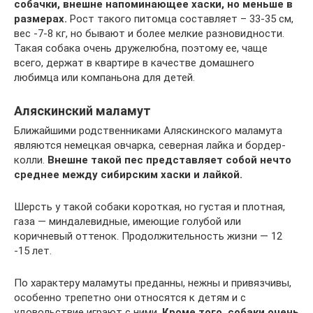
собачки, внешне напоминающее хаски, но меньше в
размерах.
Рост такого питомца составляет – 33-35 см,
вес -7-8 кг, но бывают и более мелкие разновидности.
Такая собака очень дружелюбна, поэтому ее, чаще
всего, держат в квартире в качестве домашнего
любимца или компаньона для детей.
Аляскинский маламут
Ближайшими родственниками Аляскинского маламута
являются немецкая овчарка, северная лайка и бордер-
колли.
Внешне такой пес представляет собой нечто
среднее между сибирским хаски и лайкой.
Шерсть у такой собаки короткая, но густая и плотная,
газа — миндалевидные, имеющие голубой или
коричневый оттенок. Продолжительность жизни — 12
-15 лет.
По характеру маламуты преданны, нежны и привязчивы,
особенно трепетно они относятся к детям и с
удовольствие играют с ними.
Кроме того, собаки очень