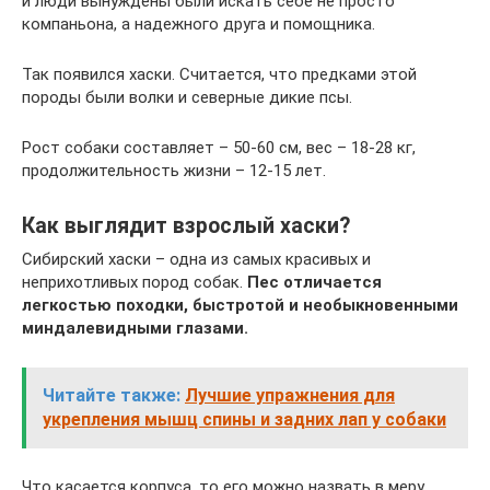
и люди вынуждены были искать себе не просто
компаньона, а надежного друга и помощника.
Так появился хаски. Считается, что предками этой
породы были волки и северные дикие псы.
Рост собаки составляет – 50-60 см, вес – 18-28 кг,
продолжительность жизни – 12-15 лет.
Как выглядит взрослый хаски?
Сибирский хаски – одна из самых красивых и
неприхотливых пород собак.
Пес отличается
легкостью походки, быстротой и необыкновенными
миндалевидными глазами.
Читайте также:
Лучшие упражнения для
укрепления мышц спины и задних лап у собаки
Что касается корпуса, то его можно назвать в меру