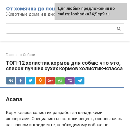
Перейти
От хомячка до лошади
Для любых предложений по
к
Животные дома и в дикой природе
сайту: loshadka24@cp9.ru
контенту
Поиск:
Главная
»
Собаки
ТОП-12 холистик кормов для собак: что это,
список лучших сухих кормов холистик-класса
Acana
Корм класса холистик разработан канадскими
экспертами. Специалисты создали рецепт, основываясь
на главном ингредиенте, необходимому собаке по