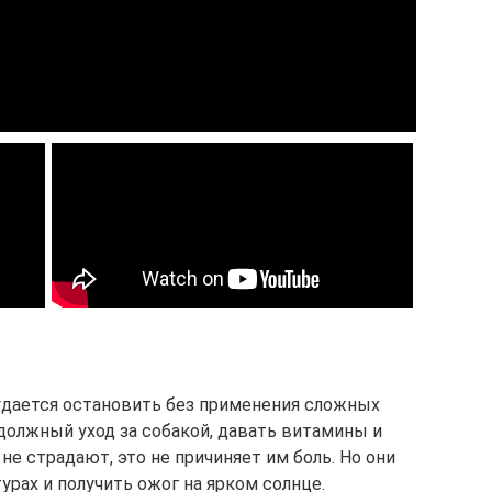
удается остановить без применения сложных
должный уход за собакой, давать витамины и
е страдают, это не причиняет им боль. Но они
урах и получить ожог на ярком солнце.