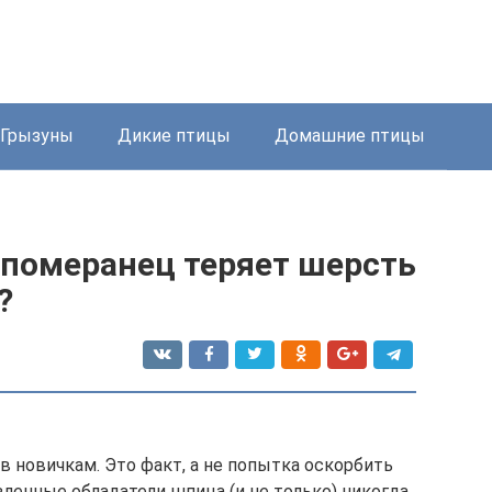
Грызуны
Дикие птицы
Домашние птицы
померанец теряет шерсть
?
в новичкам. Это факт, а не попытка оскорбить
явленные обладатели шпица (и не только) никогда