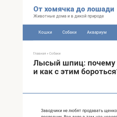
Перейти
От хомячка до лошади
к
контенту
Животные дома и в дикой природе
Кошки
Собаки
Аквариум
Главная
»
Собаки
Лысый шпиц: почему 
и как с этим бороться
Заводчики не любят продавать щенко
последних. Все дело в том, что ново