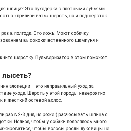
для шпица? Это пуходерка с плотными зубьями.
ностно «прилизывать» шерсть, но и подшерсток
 раз в полгода. Это ложь. Моют собачку
ьзованием высококачественного шампуня и
ажните шерстку. Пульверизатор в этом поможет.
 лысеть?
чин алопеции – это неправильный уход за
твие ухода. Шерсть у этой породы невероятно
к и жесткий остевой волос.
 раз в 2-3 дня, не реже!) расчесывать шпица с
тки. Нельзя, чтобы у собаки появлялось много
сажироваться, чтобы волосы росли, луковицы не