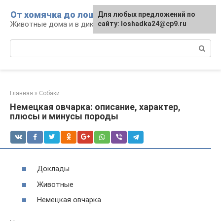
Перейти
От хомячка до лошади
Для любых предложений по
к
Животные дома и в дикой природе
сайту: loshadka24@cp9.ru
контенту
Поиск:
Главная
»
Собаки
Немецкая овчарка: описание, характер,
плюсы и минусы породы
Доклады
Животные
Немецкая овчарка