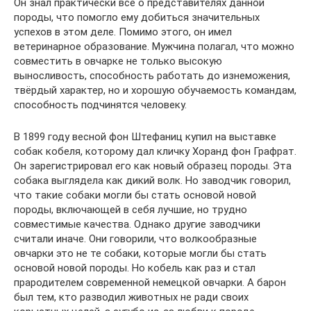
Он знал практически все о представителях данной
породы, что помогло ему добиться значительных
успехов в этом деле. Помимо этого, он имел
ветеринарное образование. Мужчина полагал, что можно
совместить в овчарке не только высокую
выносливость, способность работать до изнеможения,
твёрдый характер, но и хорошую обучаемость командам,
способность подчинятся человеку.
В 1899 году весной фон Штефаниц купил на выставке
собак кобеля, которому дал кличку Хоранд фон Графрат.
Он зарегистрировал его как новый образец породы. Эта
собака выглядела как дикий волк. Но заводчик говорил,
что такие собаки могли бы стать основой новой
породы, включающей в себя лучшие, но трудно
совместимые качества. Однако другие заводчики
считали иначе. Они говорили, что волкообразные
овчарки это не те собаки, которые могли бы стать
основой новой породы. Но кобель как раз и стал
прародителем современной немецкой овчарки. А барон
был тем, кто разводил животных не ради своих