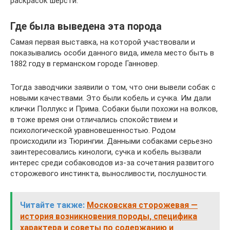
раскрасок шерсти.
Где была выведена эта порода
Самая первая выставка, на которой участвовали и
показывались особи данного вида, имела место быть в
1882 году в германском городе Ганновер.
Тогда заводчики заявили о том, что они вывели собак с
новыми качествами. Это были кобель и сучка. Им дали
клички Поллукс и Прима. Собаки были похожи на волков,
в тоже время они отличались спокойствием и
психологической уравновешенностью. Родом
происходили из Тюрингии. Данными собаками серьезно
заинтересовались кинологи, сучка и кобель вызвали
интерес среди собаководов из-за сочетания развитого
сторожевого инстинкта, выносливости, послушности.
Читайте также:
Московская сторожевая —
история возникновения породы, специфика
характера и советы по содержанию и