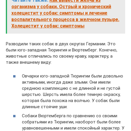
Читайте также:
Как вывести желчь из
организма у собаки. Острый и хронический
холецистит у собак: симптомы и лечение
воспалительного процесса в желчном пузыре.
Холецистит у собак: симптомы
Разводили таких собак в двух округах Германии. Это
были юго-западная Тюрингия и Вюртемберг. Конечно,
животные отличались по своему нраву, характеру, а
также внешнему виду:
Овчарки юго-западной Тюрингии были довольно
активными, иногда даже злыми. Они имели
среднюю комплекцию с не длинной и не густой
шерстью. Шерсть имела более темную окраску,
которая была похожа на волчью. У собак были
длинные стоячие уши.
Собаки Вюртемберга по сравнению со своими
собратьями из Тюрингии, наоборот были более
уравновешенными и имели спокойный характер. У