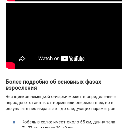
Более подробно об основных фазах
взросления
Вес щенков немецкой овчарки может в определённые
периоды отставать от нормы или опережать её, но в
результате пёс вырастает до следующих параметров:
Кобель в холке имеет около 65 см, длину тела
71-77 см и массу 30-40 кг;