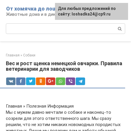
Перейти
От хомячка до лошади
Для любых предложений по
к
Животные дома и в дикой природе
сайту: loshadka24@cp9.ru
контенту
Поиск:
Главная
»
Собаки
Вес и рост щенка немецкой овчарки. Правила
ветеринарии для заводчиков
Главная » Полезная Информация
Мы с мужем давно мечтали о собаке и наконец-то
созрели для этого ответственного шага. Мы сразу
решили, что не хотим никаких новомодных породистых
животных. Лучше мы подарим дом и заботу обычной