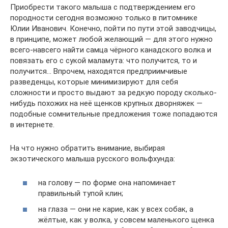
Приобрести такого малыша с подтверждением его
породности сегодня возможно только в питомнике
Юлии Иванович. Конечно, пойти по пути этой заводчицы,
в принципе, может любой желающий — для этого нужно
всего-навсего найти самца чёрного канадского волка и
повязать его с сукой маламута: что получится, то и
получится… Впрочем, находятся предприимчивые
разведенцы, которые минимизируют для себя
сложности и просто выдают за редкую породу сколько-
нибудь похожих на неё щенков крупных дворняжек —
подобные сомнительные предложения тоже попадаются
в интернете.
На что нужно обратить внимание, выбирая
экзотического малыша русского вольфхунда:
на голову — по форме она напоминает
правильный тупой клин;
на глаза — они не карие, как у всех собак, а
жёлтые, как у волка, у совсем маленького щенка