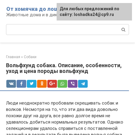
Перейти
От хомячка до лошади
Для любых предложений по
к
Животные дома и в дикой природе
сайту: loshadka24@cp9.ru
контенту
Поиск:
Главная
»
Собаки
Вольфхунд собака. Описание, особенности,
уход и цена породы вольфхунд
Люди неоднократно пробовали скрещивать собак и
волков. Несмотря на то, что эти два вида довольно
похожи друг на друга, все равно долгое время не
удавалось добиться нормальных результатов. Однако
селекционерам удалось справиться с поставленной
задачей и в результате была выведена волчья собака