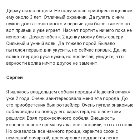
Держу около недели. Не получилось приобрести щенком
ему около 3 лет. Отличный охранник. Да гулять с ним
нужно достаточно много и первые дни было тяжело но
вот привык и уже играет. Насчет портить ничего пока не
испортил. Дружелюбен к 2 щенку моему бультерьеру.
Сильный и умный волк. Да тяжело порой. Бывало
пытался первые дни укусить, но сейчас привык. Да, на
волка твердая рука нужна, но воспитав, увидите, что
верности волка ничто другое не заменит.
Сергей
Я являюсь владельцем собаки породы «Чешский влчак»
уже 2 года. Очень заинтересовала меня эта порода. До
его приобретения был ротвейлер. Очень пугали знакомые
собаководы по поводу его характера, но я все-таки
решился. Взял трехмесячного кобеля. Внешность
конечно первое время пугала, все говорили, что это волк.
Но оказалось все намного проще, характер схож с
немецкой овчаркой, дрессировке поддается легко