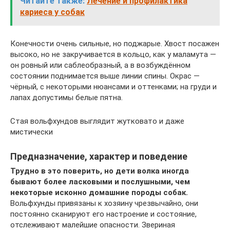
Читайте также:
Лечение и профилактика
кариеса у собак
Конечности очень сильные, но поджарые. Хвост посажен
высоко, но не закручивается в кольцо, как у маламута —
он ровный или саблеобразный, а в возбуждённом
состоянии поднимается выше линии спины. Окрас —
чёрный, с некоторыми нюансами и оттенками; на груди и
лапах допустимы белые пятна.
Стая вольфхундов выглядит жутковато и даже
мистически
Предназначение, характер и поведение
Трудно в это поверить, но дети волка иногда
бывают более ласковыми и послушными, чем
некоторые исконно домашние породы собак.
Вольфхунды привязаны к хозяину чрезвычайно, они
постоянно сканируют его настроение и состояние,
отслеживают малейшие опасности. Звериная