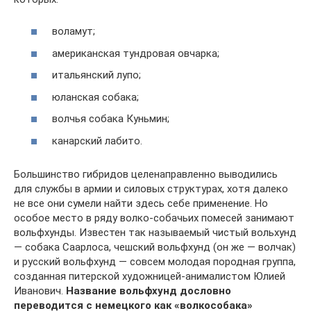
воламут;
американская тундровая овчарка;
итальянский лупо;
юланская собака;
волчья собака Куньмин;
канарский лабито.
Большинство гибридов целенаправленно выводились
для службы в армии и силовых структурах, хотя далеко
не все они сумели найти здесь себе применение. Но
особое место в ряду волко-собачьих помесей занимают
вольфхунды. Известен так называемый чистый вольхунд
— собака Саарлоса, чешский вольфхунд (он же — волчак)
и русский вольфхунд — совсем молодая породная группа,
созданная питерской художницей-анималистом Юлией
Иванович.
Название вольфхунд дословно
переводится с немецкого как «волкособака»