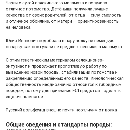
Чарли с сукой аляскинского маламута и получила
отличное потомство. Детёныши получили лучшие
качества от своих родителей: от отца — силу, смелость
и отличное обоняние, от матери — ориентированность
на человека.
Юлия Иванович подобрала в пару волку не немецкую
овчарку, как поступали её предшественники, а маламута
С этим генетическим материалом селекционер-
энтузиаст и продолжает кропотливую работу по
выведению новой породы, стабилизации потомства и
закреплению определённых его качеств. Кинологическая
общественность неоднозначно относится к гибридным
породам, потому для признания FCI предстоит сделать
ещё очень многое.
Русский вольфхунд внешне почти неотличим от волка
Общие сведения и стандарты породы: