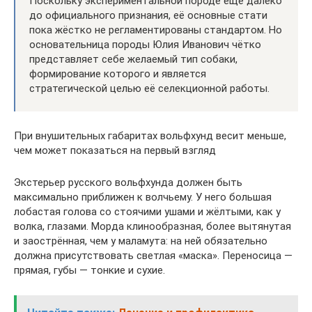
Поскольку экспериментальной породе ещё далеко
до официального признания, её основные стати
пока жёстко не регламентированы стандартом. Но
основательница породы Юлия Иванович чётко
представляет себе желаемый тип собаки,
формирование которого и является
стратегической целью её селекционной работы.
При внушительных габаритах вольфхунд весит меньше,
чем может показаться на первый взгляд
Экстерьер русского вольфхунда должен быть
максимально приближен к волчьему. У него большая
лобастая голова со стоячими ушами и жёлтыми, как у
волка, глазами. Морда клинообразная, более вытянутая
и заострённая, чем у маламута: на ней обязательно
должна присутствовать светлая «маска». Переносица —
прямая, губы — тонкие и сухие.