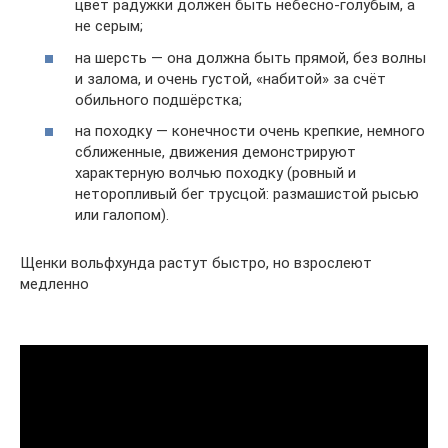
цвет радужки должен быть небесно-голубым, а
не серым;
на шерсть — она должна быть прямой, без волны
и залома, и очень густой, «набитой» за счёт
обильного подшёрстка;
на походку — конечности очень крепкие, немного
сближенные, движения демонстрируют
характерную волчью походку (ровный и
неторопливый бег трусцой: размашистой рысью
или галопом).
Щенки вольфхунда растут быстро, но взрослеют
медленно