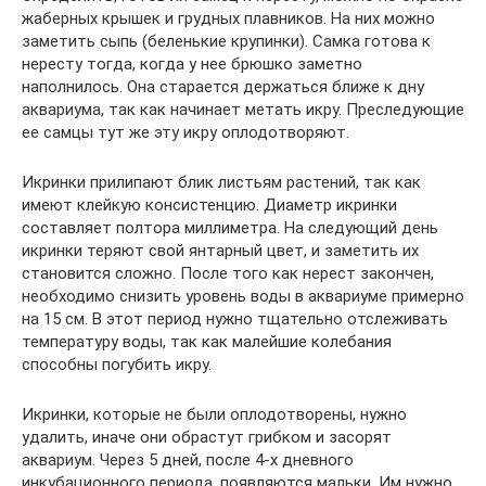
жаберных крышек и грудных плавников. На них можно
заметить сыпь (беленькие крупинки). Самка готова к
нересту тогда, когда у нее брюшко заметно
наполнилось. Она старается держаться ближе к дну
аквариума, так как начинает метать икру. Преследующие
ее самцы тут же эту икру оплодотворяют.
Икринки прилипают блик листьям растений, так как
имеют клейкую консистенцию. Диаметр икринки
составляет полтора миллиметра. На следующий день
икринки теряют свой янтарный цвет, и заметить их
становится сложно. После того как нерест закончен,
необходимо снизить уровень воды в аквариуме примерно
на 15 см. В этот период нужно тщательно отслеживать
температуру воды, так как малейшие колебания
способны погубить икру.
Икринки, которые не были оплодотворены, нужно
удалить, иначе они обрастут грибком и засорят
аквариум. Через 5 дней, после 4-х дневного
инкубационного периода, появляются мальки. Им нужно