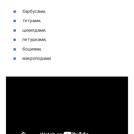
барбусами;
тетрами;
цихилдами;
петушками;
боциями;
макроподами.