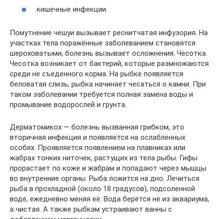
кишечные инфекции.
Помутнение чешуи вызывает реснитчатая инфузория. На
участках тела поражённые заболеванием становятся
шероховатыми, болезнь вызывает осложнения. Чесотка.
Чесотка возникает от бактерий, которые размножаются
среди не съеденного корма. На рыбке появляется
беловатая слизь, рыбка начинает чесаться о камни. При
таком заболевании требуется полная замена воды и
промывание водорослей и грунта.
Дерматомикох — болезнь вызванная грибком, это
вторичная инфекция и появляется на ослабленных
особях. Проявляется появлением на плавниках или
жабрах тонких ниточек, растущих из тела рыбы. Гифы
прорастает по коже и жабрам и попадают через мышцы
во внутренние органы. Рыба ложится на дно. Лечиться
рыба в прохладной (около 18 градусов), подсоленной
воде, ежедневно меняя её. Вода берётся не из аквариума,
а чистая. А также рыбкам устраивают ванны с