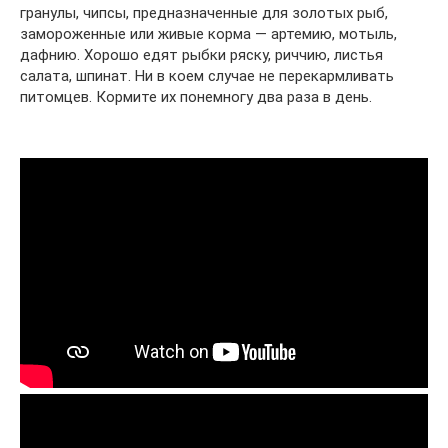
гранулы, чипсы, предназначенные для золотых рыб,
замороженные или живые корма — артемию, мотыль,
дафнию. Хорошо едят рыбки ряску, риччию, листья
салата, шпинат. Ни в коем случае не перекармливать
питомцев. Кормите их понемногу два раза в день.