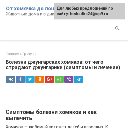
Перейти
От хомячка до лошади
Для любых предложений по
к
Животные дома и в дикой природе
сайту: loshadka24@cp9.ru
контенту
Поиск:
Главная
»
Грызуны
Болезни джунгарских хомяков: от чего
страдают джунгарики (симптомы и лечение)
Симптомы болезни хомяков и как
вылечить
Хомячок — любимый питомец детей и взрослых. К