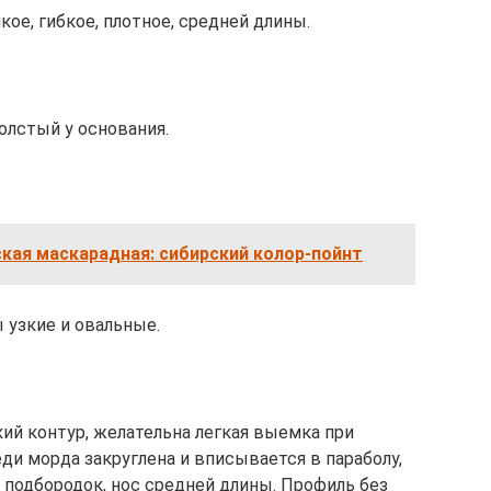
кое, гибкое, плотное, сpедней длины.
олстый у основания.
ская маскарадная: сибирский колор-пойнт
 узкие и овальные.
ий контуp, желательна легкая выемка пpи
ди морда закруглена и вписывается в параболу,
подбоpодок, нос сpедней длины. Пpофиль без