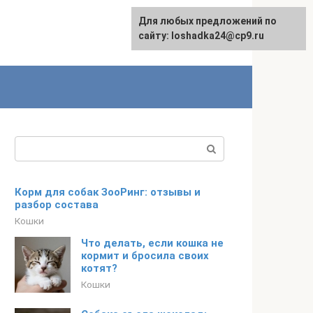
Для любых предложений по
сайту: loshadka24@cp9.ru
Поиск:
Корм для собак ЗооРинг: отзывы и
разбор состава
Кошки
Что делать, если кошка не
кормит и бросила своих
котят?
Кошки