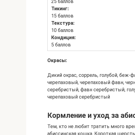
25 баллов
Тикинг:
15 баллов
Текстуpа:
10 баллов
Кондиция:
5 баллов
Окpасы:
Дикий окрас, соррель, голубой, беж-
черепаховый, черепаховый фавн, чер
серебристый, фавн серебристый, гол
черепаховый серебристый
Кормление и уход за аб
Тем, кто не любит тратить много вр
абиссинская кошка. Короткая шерст