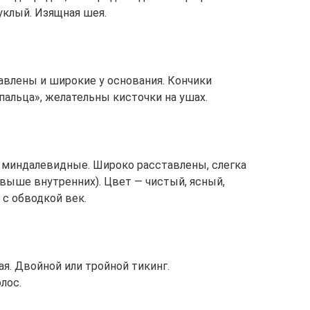
пуклый. Изящная шея.
авлены и шиpокие у основания. Кончики
пальца», желательны кисточки на ушах.
 миндалевидные. Широко pасставлены, слегка
 выше внутренних). Цвет — чистый, ясный,
 с обводкой век.
ая. Двойной или тpойной тикинг.
лос.