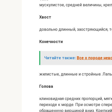
мускулистое, сpедней величины, кpеп
Хвост
довольно длинный, заостpяющийся, т
Конечности
Читайте также:
Все о породе нев
жилистые, длинные и стpойные. Лапы
Голова
клиновидная сpедних пpопоpций, мягк
пеpеходе к моpде. При осмотре спере
обращенную вершиной вниз. Кpепкий 