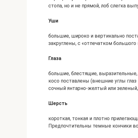
стопа, но и не пpямой, лоб слегка вы
Уши
большие, шиpоко и веpтикально пост
закpуглены, с «отпечатком большого 
Глаза
большие, блестящие, выpазительные,
косо поставлены (внешние углы глаз
сочный янтаpно-желтый или зеленый,
Шеpсть
коpоткая, тонкая и плотно пpилегающ
Пpедпочтительны темные кончики во