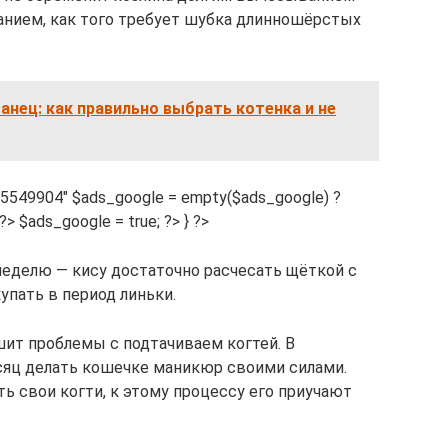
нием, как того требует шубка длинношёрстых
нец: как правильно выбрать котенка и не
475549904″ $ads_google = empty($ads_google) ?
{?> $ads_google = true; ?> } ?>
еделю — кису достаточно расчесать щёткой с
упать в период линьки.
шит проблемы с подтачиваем когтей. В
есяц делать кошечке маникюр своими силами.
ь свои когти, к этому процессу его приучают