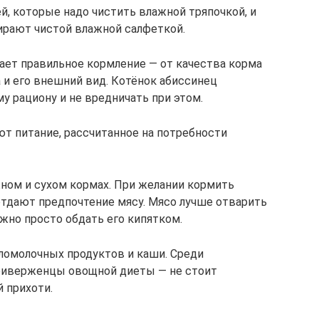
й, которые надо чистить влажной тряпочкой, и
тирают чистой влажной салфеткой.
ет правильное кормление — от качества корма
 и его внешний вид. Котёнок абиссинец
у рациону и не вредничать при этом.
ют питание, рассчитанное на потребности
ном и сухом кормах. При желании кормить
тдают предпочтение мясу. Мясо лучше отварить
ожно просто обдать его кипятком.
ломолочных продуктов и каши. Среди
риверженцы овощной диеты — не стоит
 прихоти.