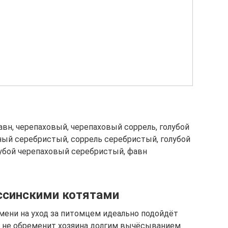
фавн, черепаховый, черепаховый соррель, голубой
ный серебристый, соррель серебристый, голубой
убой черепаховый серебристый, фавн
иссинскими котятами
емени на уход за питомцем идеально подойдёт
ь не обременит хозяина долгим вычёсыванием