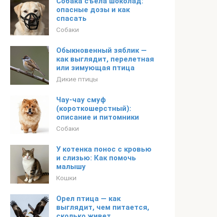
Собака съела шоколад:
опасные дозы и как
спасать
Собаки
Обыкновенный зяблик —
как выглядит, перелетная
или зимующая птица
Дикие птицы
Чау-чау смуф
(короткошерстный):
описание и питомники
Собаки
У котенка понос с кровью
и слизью: Как помочь
малышу
Кошки
Орел птица — как
выглядит, чем питается,
сколько живет