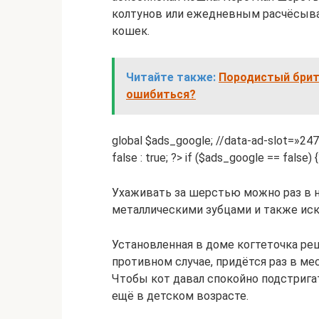
колтунов или ежедневным расчёсыва
кошек.
Читайте также:
Породистый брита
ошибиться?
global $ads_google; //data-ad-slot=»2
false : true; ?> if ($ads_google == false) 
Ухаживать за шерстью можно раз в н
металлическими зубцами и также иск
Установленная в доме когтеточка ре
противном случае, придётся раз в м
Чтобы кот давал спокойно подстригат
ещё в детском возрасте.