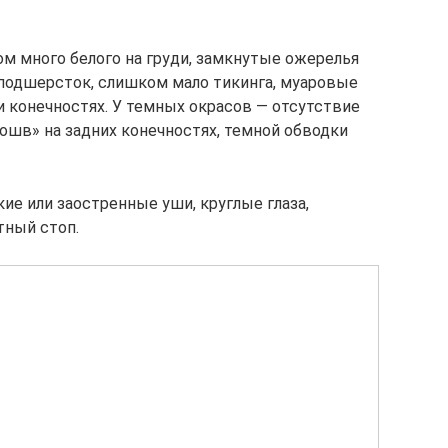
ом много белого на груди, замкнутые ожерелья
подшерсток, слишком мало тикинга, муаровые
и конечностях. У темных окрасов — отсутствие
ошв» на задних конечностях, темной обводки
кие или заостренные уши, круглые глаза,
тный стоп.