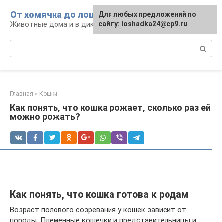
Перейти
От хомячка до лошади
Для любых предложений по
к
Животные дома и в дикой природе
сайту: loshadka24@cp9.ru
контенту
Поиск:
Главная
»
Кошки
Как понять, что кошка рожает, сколько раз ей
можно рожать?
Как понять, что кошка готова к родам
Возраст полового созревания у кошек зависит от
породы. Племенные кошечки и представительницы и