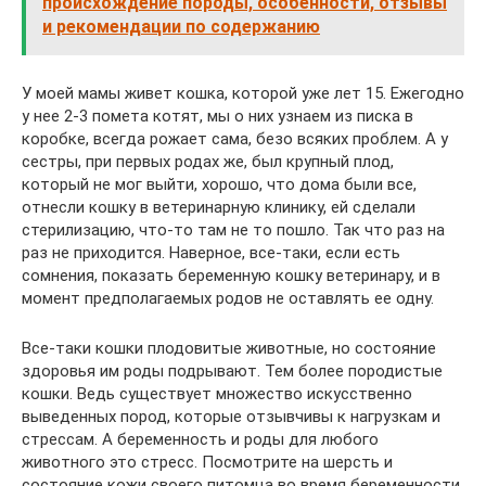
происхождение породы, особенности, отзывы
и рекомендации по содержанию
У моей мамы живет кошка, которой уже лет 15. Ежегодно
у нее 2-3 помета котят, мы о них узнаем из писка в
коробке, всегда рожает сама, безо всяких проблем. А у
сестры, при первых родах же, был крупный плод,
который не мог выйти, хорошо, что дома были все,
отнесли кошку в ветеринарную клинику, ей сделали
стерилизацию, что-то там не то пошло. Так что раз на
раз не приходится. Наверное, все-таки, если есть
сомнения, показать беременную кошку ветеринару, и в
момент предполагаемых родов не оставлять ее одну.
Все-таки кошки плодовитые животные, но состояние
здоровья им роды подрывают. Тем более породистые
кошки. Ведь существует множество искусственно
выведенных пород, которые отзывчивы к нагрузкам и
стрессам. А беременность и роды для любого
животного это стресс. Посмотрите на шерсть и
состояние кожи своего питомца во время беременности,