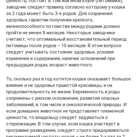
ценность, состоит в том или ином клубе (питомнике),
заводчик следует правилу, согласно которому у кошки
за 2 года может быть 3-е родов. Для сохранения
здоровья, гарантии получения крепкого,
жизнеспособного потомства между родами должно
пройти не менее 8 месяцев. Некоторые заводчики
считают, что оптимальный восстановительный период
питомицы после родов – 10 месяцев. В этом вопросе
следует учитывать состояние здоровья, условия
кормления и содержания, наличие осложнений при
предыдущих родах, возраст животного.
То, сколько раз в год котятся кошки оказывает большое
влияние и не здоровье пушистой красавицы, и на
продолжительность ее жизни. Беременность и роды
сопряжены с риском осложнения, развития опасных
заболеваний, в том числе и онкологической природы. И
если домашнее животное не представляет племенной
ценности, то владельцу следует задуматься о
стерилизации. В том случае, если кошка участвует в
программе разведения, следует строго придерживаться
рекомендуемой частоты родов – не более 3-х раз за 2