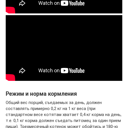
Режим и норма кормления
Общий вес порций, съедаемых за день, должен
составлять примерно 0,2 кг на 1 кг веса (при
стандартном весе котятам хватает 0,4 кг корма на день,
т.е. 0,1 кг корма должен съедать питомец за один прием
пищи). Трехмесячный котенок может обойтись и 180-ю