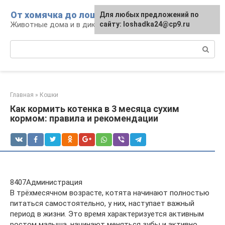
Перейти
От хомячка до лошади
Для любых предложений по
к
Животные дома и в дикой природе
сайту: loshadka24@cp9.ru
контенту
Поиск:
Главная
»
Кошки
Как кормить котенка в 3 месяца сухим
кормом: правила и рекомендации
8407Администрация
В трёхмесячном возрасте, котята начинают полностью
питаться самостоятельно, у них, наступает важный
период в жизни. Это время характеризуется активным
ростом малыша, начинают меняться зубы и активно