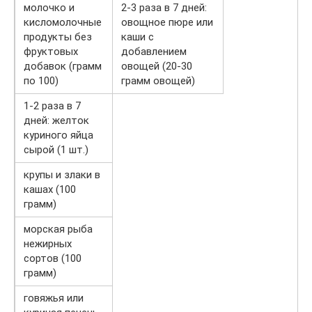
молочко и
2-3 раза в 7 дней:
кисломолочные
овощное пюре или
продукты без
каши с
фруктовых
добавлением
добавок (грамм
овощей (20-30
по 100)
грамм овощей)
1-2 раза в 7
дней: желток
куриного яйца
сырой (1 шт.)
крупы и злаки в
кашах (100
грамм)
морская рыба
нежирных
сортов (100
грамм)
говяжья или