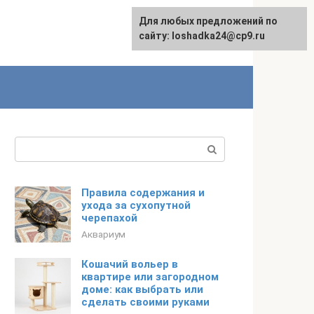
Для любых предложений по
сайту: loshadka24@cp9.ru
Поиск:
Правила содержания и
ухода за сухопутной
черепахой
Аквариум
Кошачий вольер в
квартире или загородном
доме: как выбрать или
сделать своими руками