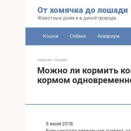
Перейти
От хомячка до лошади
к
контенту
Животные дома и в дикой природе
Кошки
Собаки
Аквариум
Главная
»
Кошки
Можно ли кормить к
кормом одновременн
9 июля 2018
Большинство владельцев считает, ч