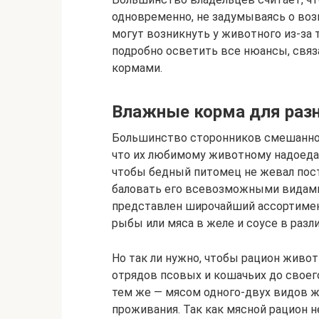
одновременно, не задумываясь о во
могут возникнуть у животного из-за 
подробно осветить все нюансы, св
кормами.
Влажные корма для разн
Большинство сторонников смешанног
что их любимому животному надоедает
чтобы бедный питомец не жевал пост
баловать его всевозможными видами
представлен широчайший ассортимен
рыбы или мяса в желе и соусе в разл
Но так ли нужно, чтобы рацион живо
отрядов псовых и кошачьих до свое
тем же — мясом одного-двух видов ж
проживания. Так как мясной рацион 