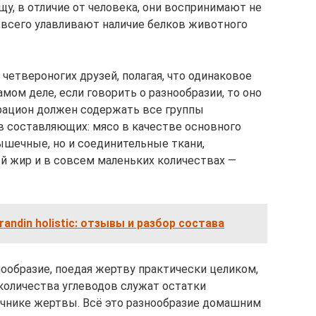
у, в отличие от человека, они воспринимают не
де всего улавливают наличие белков животного
етвероногих друзей, полагая, что одинаковое
мом деле, если говорить о разнообразии, то оно
рацион должен содержать все группы
 составляющих: мясо в качестве основного
ышечные, но и соединительные ткани,
й жир и в совсем маленьких количествах —
andin holistic: отзывы и разбор состава
нообразие, поедая жертву практически целиком,
количества углеводов служат остатки
ечнике жертвы. Всё это разнообразие домашним