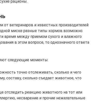
сухие рационы.
нь
и от ветеринаров и известных производителей
 одной миске разные типы кормов возможно.
ти время между приемом сухого и влажного
дования в этом вопросе, то однозначного ответа
ляют следующие моменты:
ожность точно отслеживать, сколько и чего
у, составу, сколько съедает животное, что
ще отследить реакцию животного на тот или
аллергию, несварение и прочие нежелательные