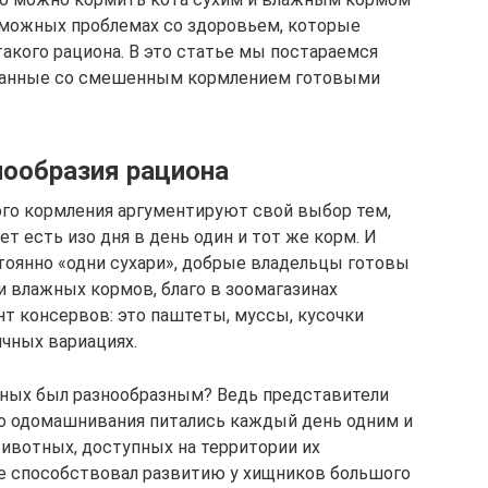
зможных проблемах со здоровьем, которые
такого рациона. В это статье мы постараемся
язанные со смешенным кормлением готовыми
ообразия рациона
о кормления аргументируют свой выбор тем,
 есть изо дня в день один и тот же корм. И
оянно «одни сухари», добрые владельцы готовы
 влажных кормов, благо в зоомагазинах
т консервов: это паштеты, муссы, кусочки
ичных вариациях.
тных был разнообразным? Ведь представители
го одомашнивания питались каждый день одним и
ивотных, доступных на территории их
не способствовал развитию у хищников большого