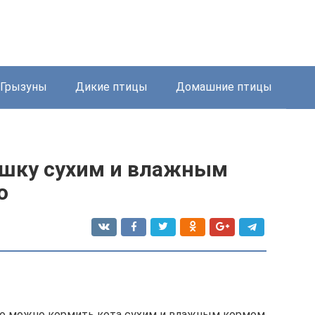
Грызуны
Дикие птицы
Домашние птицы
ошку сухим и влажным
о
то можно кормить кота сухим и влажным кормом