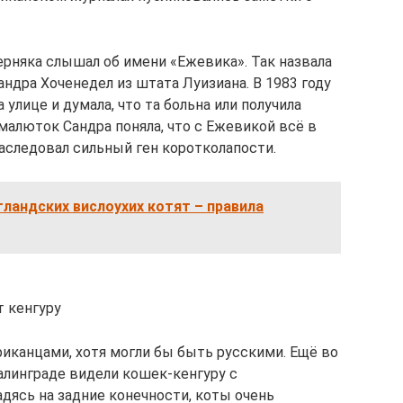
рняка слышал об имени «Ежевика». Так назвала
ндра Хоченедел из штата Луизиана. В 1983 году
лице и думала, что та больна или получила
малюток Сандра поняла, что с Ежевикой всё в
наследовал сильный ген коротколапости.
ландских вислоухих котят – правила
 кенгуру
канцами, хотя могли бы быть русскими. Ещё во
линграде видели кошек-кенгуру с
дясь на задние конечности, коты очень