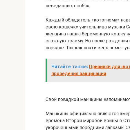
неведанных особях.
Каждый обладатель «котогнома» наве
свою кошечку учительница музыки Са
женщина нашла беременную кошку на у
сложную травму. Но после рождения 
порядке. Так как почти весь помёт у
Читайте также:
Прививки для шот
проведения вакцинации
Свой повадкой манчкины напоминают
Манчкины официально являются амери
времена Второй мировой войны в Ста
укороченными передними лапками. Са