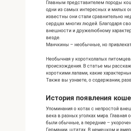
Главным представителем породы коше
одни из самых интересных и милых о
известны они стали сравнительно нед
сердцах многих людей. Благодаря сво
внешности и дружелюбному характер
везде.
Манчкины – необычные, но привлека
Необычная у коротколапых питомцев 
происхождения. В статье мы расскаж
короткими лапами, какие характерны
Также вы узнаете, о содержании, раз
История появления коше
Упоминания о котах с непростой вне
века в разных уголках мира. Главная 
были обычные, а передние – укорочен
Германии, штатах. В немецком и аме