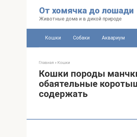
Перейти
От хомячка до лошади
к
контенту
Животные дома и в дикой природе
Кошки
Собаки
Аквариум
Главная
»
Кошки
Кошки породы манчки
обаятельные коротыш
содержать