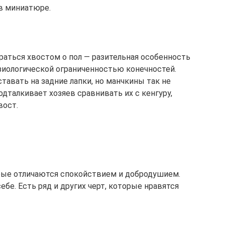
в миниатюре.
раться хвостом о пол — разительная особенность
зиологической ограниченностью конечностей.
авать на задние лапки, но манчкины так не
одталкивает хозяев сравнивать их с кенгуру,
вост.
рые отличаются спокойствием и добродушием.
ебе. Есть ряд и других черт, которые нравятся