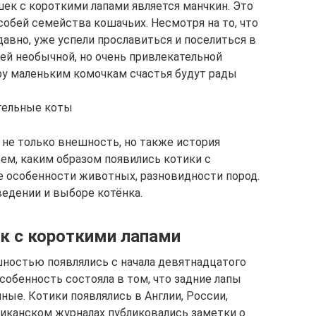
к с короткими лапами является манчкин. Это
собей семейства кошачьих. Несмотря на то, что
авно, уже успели прославиться и поселиться в
ей необычной, но очень привлекательной
у маленьким комочкам счастья будут рады
тельные коты
не только внешность, но также история
ем, каким образом появились котики с
е особенности животных, разновидности пород.
ведении и выборе котёнка.
к с короткими лапами
шностью появлялись с начала девятнадцатого
особенность состояла в том, что задние лапы
ные. Котики появлялись в Англии, России,
риканском журналах публиковались заметки о