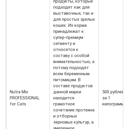
продукты, которые
подходят как для
выставочных, так и
для простых зрелых
кошек. Их корма
принадлежат к
супер-премиум
сегменту и
относятся к
составу с особой
внимательностью, а
потому подходят
всем беременным
питомицам. В
составе продуктов
Nutra Mix
данной марки
500 рублей
PROFESSIONAL
находится
за 1
for Cats
грамотное
килограмм
сочетание протеина
и отборных
зерновых культур, а
умеренное