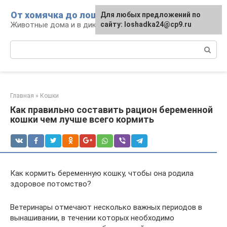
Перейти
От хомячка до лошади
Для любых предложений по
к
Животные дома и в дикой природе
сайту: loshadka24@cp9.ru
контенту
Поиск:
Главная
»
Кошки
Как правильно составить рацион беременной
кошки чем лучше всего кормить
Как кормить беременную кошку, чтобы она родила
здоровое потомство?
Ветеринары отмечают несколько важных периодов в
вынашивании, в течении которых необходимо