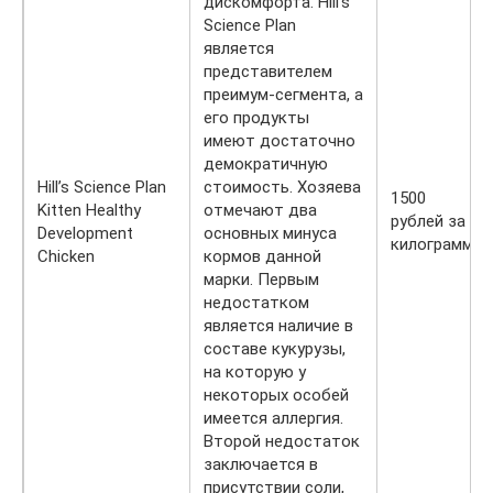
дискомфорта. Hill’s
Science Plan
является
представителем
преимум-сегмента, а
его продукты
имеют достаточно
демократичную
Hill’s Science Plan
стоимость. Хозяева
1500
Kitten Healthy
отмечают два
рублей за 2
Development
основных минуса
килограмма
Chicken
кормов данной
марки. Первым
недостатком
является наличие в
составе кукурузы,
на которую у
некоторых особей
имеется аллергия.
Второй недостаток
заключается в
присутствии соли,