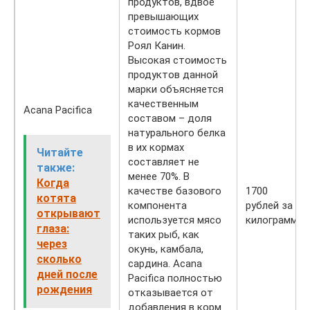
продуктов, вдвое
превышающих
стоимость кормов
Роял Канин.
Высокая стоимость
продуктов данной
марки объясняется
качественным
Acana Pacifica
составом – доля
натурального белка
в их кормах
Читайте
составляет не
также:
менее 70%. В
Когда
качестве базового
1700
котята
компонента
рублей за 2
открывают
используется мясо
килограмма
глаза:
таких рыб, как
через
окунь, камбала,
сколько
сардина. Acana
дней после
Pacifica полностью
рождения
отказывается от
добавления в корм