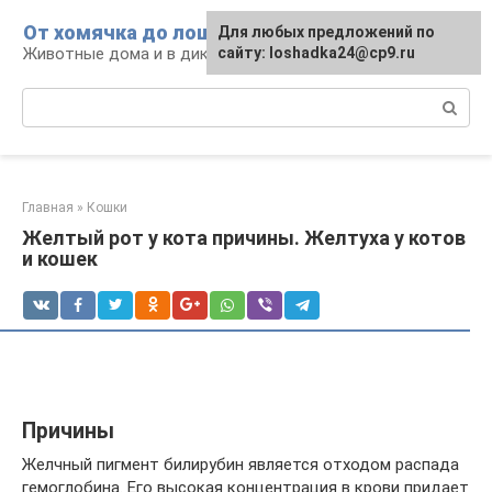
Перейти
От хомячка до лошади
Для любых предложений по
к
Животные дома и в дикой природе
сайту: loshadka24@cp9.ru
контенту
Поиск:
Главная
»
Кошки
Желтый рот у кота причины. Желтуха у котов
и кошек
Причины
Желчный пигмент билирубин является отходом распада
гемоглобина. Его высокая концентрация в крови придает