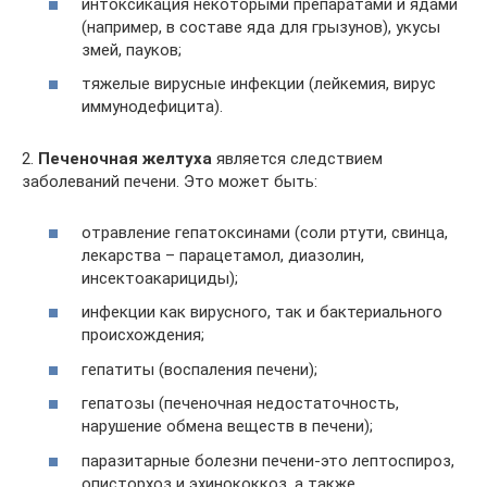
интоксикация некоторыми препаратами и ядами
(например, в составе яда для грызунов), укусы
змей, пауков;
тяжелые вирусные инфекции (лейкемия, вирус
иммунодефицита).
2.
Печеночная желтуха
является следствием
заболеваний печени. Это может быть:
отравление гепатоксинами (соли ртути, свинца,
лекарства – парацетамол, диазолин,
инсектоакарициды);
инфекции как вирусного, так и бактериального
происхождения;
гепатиты (воспаления печени);
гепатозы (печеночная недостаточность,
нарушение обмена веществ в печени);
паразитарные болезни печени-это лептоспироз,
описторхоз и эхинококкоз, а также