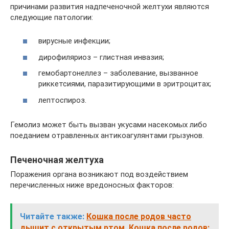
причинами развития надпеченочной желтухи являются
следующие патологии:
вирусные инфекции;
дирофиляриоз – глистная инвазия;
гемобартонеллез – заболевание, вызванное
риккетсиями, паразитирующими в эритроцитах;
лептоспироз.
Гемолиз может быть вызван укусами насекомых либо
поеданием отравленных антикоагулянтами грызунов.
Печеночная желтуха
Поражения органа возникают под воздействием
перечисленных ниже вредоносных факторов:
Читайте также:
Кошка после родов часто
дышит с открытым ртом. Кошка после родов: