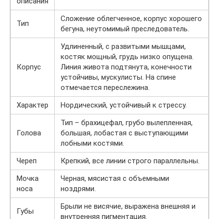
описания
Сложение облегченное, корпус хорошего
Тип
бегуна, неутомимый преследователь.
Удлиненный, с развитыми мышцами,
костяк мощный, грудь низко опущена.
Корпус
Линия живота подтянута, конечности
устойчивы, мускулисты. На спине
отмечается переслежина.
Характер
Нордический, устойчивый к стрессу.
Тип – брахицефал, грубо вылепленная,
Голова
большая, лобастая с выступающими
лобными костями.
Череп
Крепкий, все линии строго параллельны.
Мочка
Черная, мясистая с объемными
носа
ноздрями.
Брыли не висячие, выражена внешняя и
Губы
внутренняя пигментация.