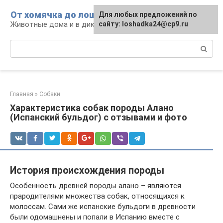
Перейти
От хомячка до лошади
Для любых предложений по
к
Животные дома и в дикой природе
сайту: loshadka24@cp9.ru
контенту
Поиск:
Главная
»
Собаки
Характеристика собак породы Алано
(Испанский бульдог) с отзывами и фото
История происхождения породы
Особенность древней породы алано – являются
прародителями множества собак, относящихся к
молоссам. Сами же испанские бульдоги в древности
были одомашнены и попали в Испанию вместе с