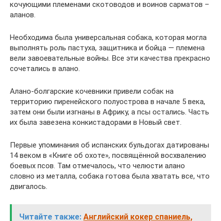
кочующими племенами скотоводов и воинов сарматов –
аланов.
Необходима была универсальная собака, которая могла
выполнять роль пастуха, защитника и бойца — племена
вели завоевательные войны. Все эти качества прекрасно
сочетались в алано.
Алано-болгарские кочевники привели собак на
территорию пиренейского полуострова в начале 5 века,
затем они были изгнаны в Африку, а псы остались. Часть
их была завезена конкистадорами в Новый свет.
Первые упоминания об испанских бульдогах датированы
14 веком в «Книге об охоте», посвящённой восхвалению
боевых псов. Там отмечалось, что челюсти алано
словно из металла, собака готова была хватать все, что
двигалось.
Читайте также:
Английский кокер спаниель,