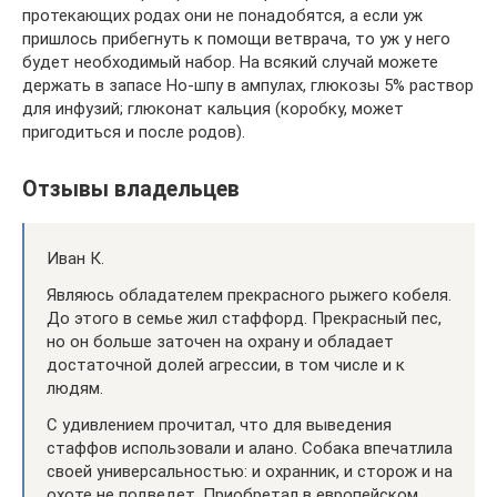
протекающих родах они не понадобятся, а если уж
пришлось прибегнуть к помощи ветврача, то уж у него
будет необходимый набор. На всякий случай можете
держать в запасе Но-шпу в ампулах, глюкозы 5% раствор
для инфузий; глюконат кальция (коробку, может
пригодиться и после родов).
Отзывы владельцев
Иван К.
Являюсь обладателем прекрасного рыжего кобеля.
До этого в семье жил стаффорд. Прекрасный пес,
но он больше заточен на охрану и обладает
достаточной долей агрессии, в том числе и к
людям.
С удивлением прочитал, что для выведения
стаффов использовали и алано. Собака впечатлила
своей универсальностью: и охранник, и сторож и на
охоте не подведет. Приобретал в европейском