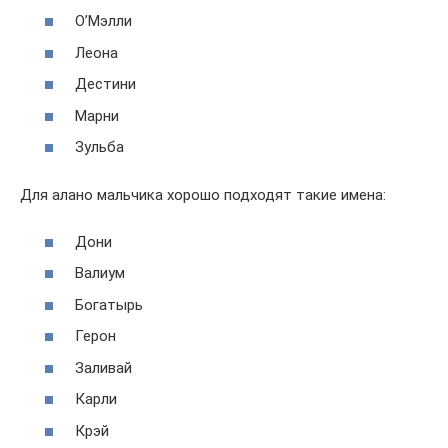
О’Мэлли
Леона
Дестини
Марни
Зульба
Для алано мальчика хорошо подходят такие имена:
Дони
Валиум
Богатырь
Герон
Заливай
Карли
Крэй