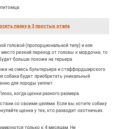
питомца:
осить палку в 3 простых этапа
й головой (пропорциональной телу) и еле
место резкий переход от головы к мордочке, то
будет больше похоже на терьера.
ожи на смесь бультерьера и стаффордширского
ия собака будет приобретать уникальный
енно для породы уиппет.
лохо, когда щенки разного размера.
ствии со своими целями. Если вы хотите собаку
окупайте щенка у тех, кто разводит охотничьих
рмируются только к 4 месяцам. Не