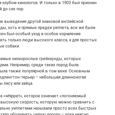
 клубом кинологов. И только в 1903 был признан
 до сих пор.
ле выведения другой знаковой английской
нды, хоть и прямые предки уиппета, все же были
ен был особый уход и особое кормление.
ать только люди высокого класса, а для простых
е собаки.
самые низкорослые грейхаунды, которых
ми. Например, среди таких пород была
 была также популярной в том веке. Основным
бедлингтон-терьер – небольшая длинноногая
ы лису или зайца.
а «whippet», которое означает «погоняемый
нь высокую скорость, которую можно сравнить с
ально уиппетами называли просто всех быстрых
стало обозначать целую породу – пока неясно.