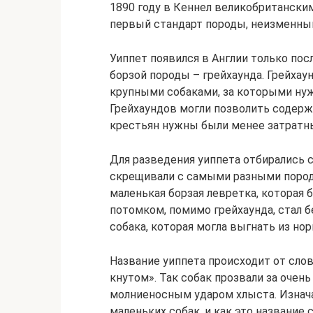
1890 году в Кеннел великобританским
первый стандарт породы, неизменный
Уиппет появился в Англии только пос
борзой породы – грейхаунда. Грейхау
крупными собаками, за которыми нуж
Грейхаундов могли позволить содерж
крестьян нужны были менее затратны
Для разведения уиппета отбирались 
скрещивали с самыми разными порода
маленькая борзая левретка, которая
потомком, помимо грейхаунда, стал 
собака, которая могла выгнать из нор
Название уиппета происходит от слов
кнутом». Так собак прозвали за оче
молниеносным ударом хлыста. Изнач
маленьких собак, и как это название 