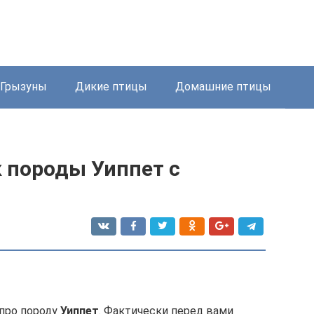
Грызуны
Дикие птицы
Домашние птицы
к породы Уиппет с
 про породу
Уиппет
. Фактически перед вами