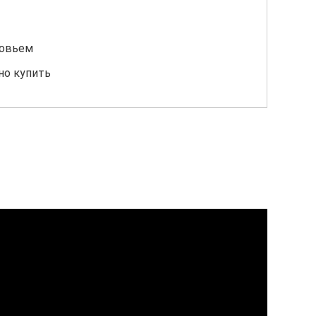
ровьем
но купить