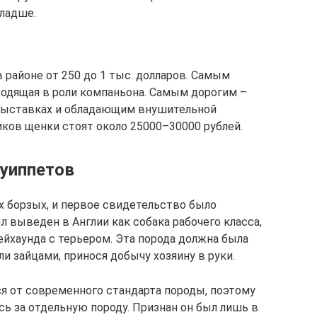
ладше.
 районе от 250 до 1 тыс. долларов. Самым
одящая в роли компаньона. Самым дорогим –
выставках и обладающим внушительной
ков щенки стоят около 25000–30000 рублей.
уиппетов
х борзых, и первое свидетельство было
л выведен в Англии как собака рабочего класса,
ейхаунда с терьером. Эта порода должна была
ли зайцами, принося добычу хозяину в руки.
ся от современного стандарта породы, поэтому
сь за отдельную породу. Признан он был лишь в