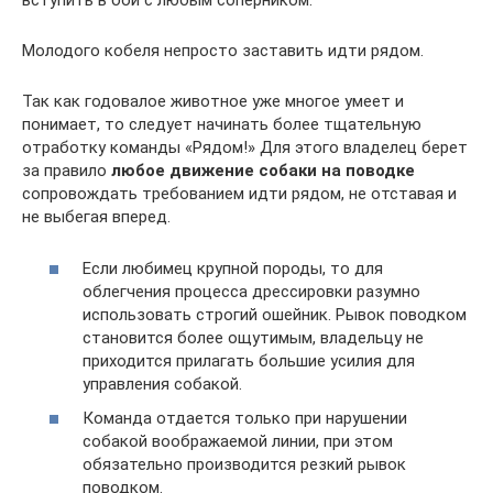
вступить в бой с любым соперником.
Молодого кобеля непросто заставить идти рядом.
Так как годовалое животное уже многое умеет и
понимает, то следует начинать более тщательную
отработку команды «Рядом!» Для этого владелец берет
за правило
любое движение собаки на поводке
сопровождать требованием идти рядом, не отставая и
не выбегая вперед.
Если любимец крупной породы, то для
облегчения процесса дрессировки разумно
использовать строгий ошейник. Рывок поводком
становится более ощутимым, владельцу не
приходится прилагать большие усилия для
управления собакой.
Команда отдается только при нарушении
собакой воображаемой линии, при этом
обязательно производится резкий рывок
поводком.