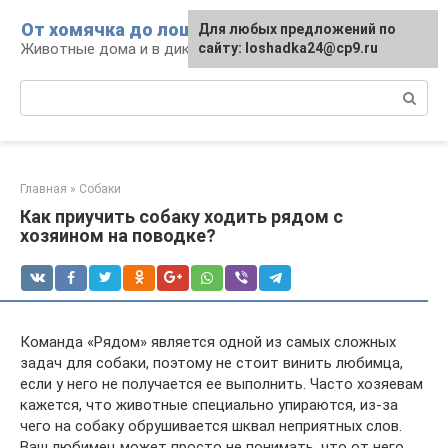
Перейти
От хомячка до лошади
Для любых предложений по
к
Животные дома и в дикой природе
сайту: loshadka24@cp9.ru
контенту
Поиск:
Главная
»
Собаки
Как приучить собаку ходить рядом с
хозяином на поводке?
Команда «Рядом» является одной из самых сложных
задач для собаки, поэтому не стоит винить любимца,
если у него не получается ее выполнить. Часто хозяевам
кажется, что животные специально упираются, из-за
чего на собаку обрушивается шквал неприятных слов.
Ваш любимец может просто не понимать, что от него