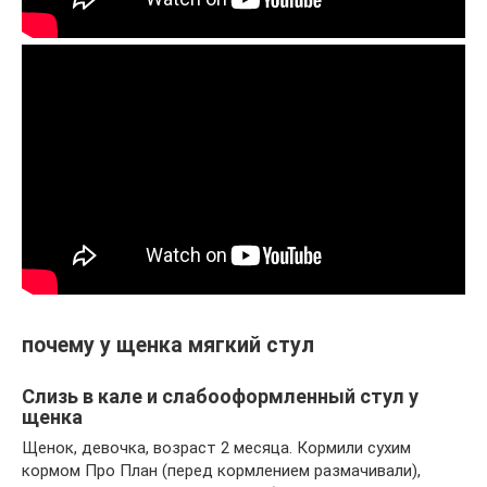
почему у щенка мягкий стул
Слизь в кале и слабооформленный стул у
щенка
Щенок, девочка, возраст 2 месяца. Кормили сухим
кормом Про План (перед кормлением размачивали),