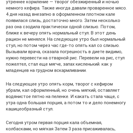
утреннее кормление — творог обезжиренный и ночью
немного кефира. Также иногда давали проваренное мясо.
4 дня назад внезапно в оформленном плотном кале
появилася слизь, достаточно много. Затем несколько
раз она сзодила практически одной слизью. Потом,
ближе к вечеру опять нормальный стул. В этот день
рацион не менялся. На следующее утро был нормальный
стул, но потом через час где-то опять кал со слизью.
Вызывали врача, сказала погрешность в диете видимо,
нужно перевести на отварной рис. Перевели на рис, стул
пожелтел, стал еще мягче, запах кисленький. как у
младенцев на грудном вскармливании.
На следующее утро опять корм, творог с кефиром
убрали, кал оформленный, но очень мягкий, оставляет
водянистое пятно на пеленке. И какать стала чаще, с
утра одна большая порция, а потом то и дело понемногу
кашицеобразный стул.
Сегодня утром первая порция кала объемная,
колбасками, но мягкая Затем 3 раза присаживалась,