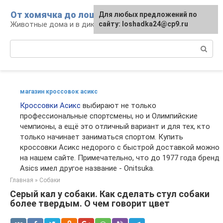
Перейти
От хомячка до лошади
Для любых предложений по
к
Животные дома и в дикой природе
сайту: loshadka24@cp9.ru
контенту
Поиск:
магазин кроссовок асикс
Кроссовки Асикс
выбирают не только
профессиональные спортсмены, но и Олимпийские
чемпионы, а ещё это отличный вариант и для тех, кто
только начинает заниматься спортом. Купить
кроссовки Асикс недорого с быстрой доставкой можно
на нашем сайте. Примечательно, что до 1977 года бренд
Asics имел другое название - Onitsuka.
Главная
»
Собаки
Серый кал у собаки. Как сделать стул собаки
более твердым. О чем говорит цвет