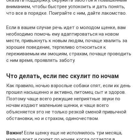
оказать поддержку, окружить заботой и повышенным
вниманием, чтобы быстрее успокоить и дать понять,
что все в порядке. Поиграйте с ним, дайте лакомство.
Если в вашем случае речь идет о молодом щенке, вам
необходимо помочь ему адаптироваться на новом
месте, привыкнуть к новым людям, почаще хвалить за
хорошее поведение, терпеливо относиться к
переживаемым им эмоциям, страхам, почаще проводить
с ним время, проявлять заботу.
Что делать, если пес скулит по ночам
Как правило, ночью взрослые собаки спят, если их день
прошел насыщенно и активно, питомец сыт и здоров.
Поэтому чаще всего режущие неприятные звуки по
ночам издают маленькие щенки, и чаще всего
объясняется это не только резкой сменой привычной
обстановки, но и страхом, одиночеством.
Важно!
Если щенку еще не исполнилось три месяца,
малыш воет и скулит по ночам, когда остается в