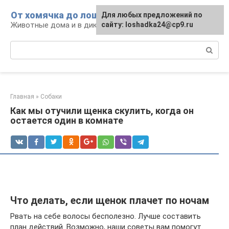
Перейти
От хомячка до лошади
Для любых предложений по
к
Животные дома и в дикой природе
сайту: loshadka24@cp9.ru
контенту
Поиск:
Главная
»
Собаки
Как мы отучили щенка скулить, когда он
остается один в комнате
Что делать, если щенок плачет по ночам
Рвать на себе волосы бесполезно. Лучше составить
план действий. Возможно, наши советы вам помогут.