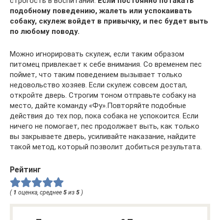
строгость в воспитании.
Если постоянно потакать
подобному поведению, жалеть или успокаивать
собаку, скулеж войдет в привычку, и пес будет выть
по любому поводу.
Можно игнорировать скулеж, если таким образом
питомец привлекает к себе внимания. Со временем пес
поймет, что таким поведением вызывает только
недовольство хозяев. Если скулеж совсем достал,
откройте дверь. Строгим тоном отправьте собаку на
место, дайте команду «Фу».Повторяйте подобные
действия до тех пор, пока собака не успокоится. Если
ничего не помогает, пес продолжает выть, как только
вы закрываете дверь, усиливайте наказание, найдите
такой метод, который позволит добиться результата.
Рейтинг
(
1
оценка, среднее
5
из
5
)