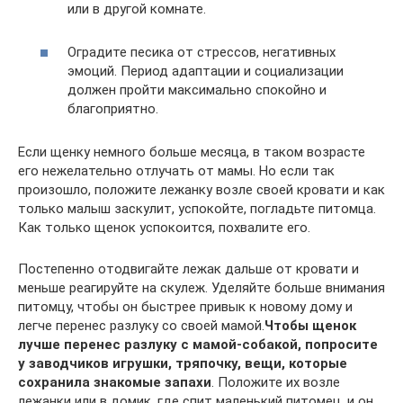
или в другой комнате.
Оградите песика от стрессов, негативных
эмоций. Период адаптации и социализации
должен пройти максимально спокойно и
благоприятно.
Если щенку немного больше месяца, в таком возрасте
его нежелательно отлучать от мамы. Но если так
произошло, положите лежанку возле своей кровати и как
только малыш заскулит, успокойте, погладьте питомца.
Как только щенок успокоится, похвалите его.
Постепенно отодвигайте лежак дальше от кровати и
меньше реагируйте на скулеж. Уделяйте больше внимания
питомцу, чтобы он быстрее привык к новому дому и
легче перенес разлуку со своей мамой.
Чтобы щенок
лучше перенес разлуку с мамой-собакой, попросите
у заводчиков игрушки, тряпочку, вещи, которые
сохранила знакомые запахи
. Положите их возле
лежанки или в домик, где спит маленький питомец, и он