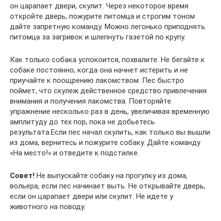
он царапает двери, скулит. Через некоторое время
откройте дверь, пожурите питомца и строгим тоном
дайте запретную команду. Можно легонько приподнять
питомца за загривок и шлепнуть газетой по крупу.
Как только собака успокоится, похвалите. Не бегайте к
собаке постоянно, когда она начнет истерить и не
приучайте к поощрению лакомством. Пес быстро
поймет, что скулеж действенное средство привлечения
внимания и получения лакомства. Повторяйте
упражнение несколько раз в день, увеличивая временную
амплитуду до тех пор, пока не добьетесь
результата.Если пес начал скулить, как только вы вышли
из дома, вернитесь и пожурите собаку. Дайте команду
«На место!» и отведите к подстилке.
Совет!
Не выпускайте собаку на прогулку из дома,
вольера, если пес начинает выть. Не открывайте дверь,
если он царапает двери или скулит. Не идете у
животного на поводу.