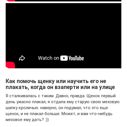
Как помочь щенку или научить его не
плакать, когда он взаперти или на улице
Я сталкивалась с таким. Давно, правда. Щенок первый
день ужасно плакал, я отдала ему старую свою меховую
шапку кроличью. наверно, он подумал, что это еще
щенок, и не плакал больше. Может, и вам что-нибудь
меховое ему дать? :))