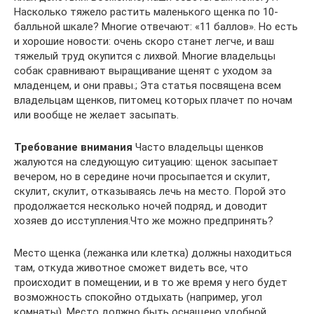
Насколько тяжело растить маленького щенка по 10-
балльной шкале? Многие отвечают: «11 баллов». Но есть
и хорошие новости: очень скоро станет легче, и ваш
тяжелый труд окупится с лихвой. Многие владельцы
собак сравнивают выращивание щенят с уходом за
младенцем, и они правы.; Эта статья посвящена всем
владельцам щенков, питомец которых плачет по ночам
или вообще не желает засыпать.
Требование внимания
Часто владельцы щенков
жалуются на следующую ситуацию: щенок засыпает
вечером, но в середине ночи просыпается и скулит,
скулит, скулит, отказываясь лечь на место. Порой это
продолжается несколько ночей подряд, и доводит
хозяев до исступления.Что же можно предпринять?
Место щенка (лежанка или клетка) должны находиться
там, откуда животное сможет видеть все, что
происходит в помещении, и в то же время у него будет
возможность спокойно отдыхать (например, угол
комнаты). Место должно быть оснащено удобной