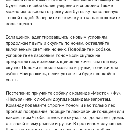
будет вести себя более уверенно и спокойно.Также
можно использовать грелку или бутылку, наполненную
теплой водой. Заверните ее в мягкую ткань и положите
возле щенка.
Если щенок, адаптировавшись к новым условиям,
продолжает выть и скулить по ночам, оставляйте
включенным свет или ночник. Подойдите к собаке,
успокойте ее ласковым тоном.Если скулеж не
прекращается, возможно, щенок не хочет спать и ему
скучно. Положите возле малыша игрушки, точилки для
зубов. Наигравшись, песик устанет и будет спокойно
спать.
Постепенно приучайте собаку к команде «Место», «Фу»,
«Нельзя» или к любым другим командам-запретам.
Команду подавайте строгим тоном, и как только пес
проявил послушание, поощрите ласковой интонацией или
лакомством.Чтобы щенок не скучал, когда вас нет дома,
оставляйте ему разные игрушки. В противном случае пес
будет не только выть, но и начнет портить мебель,