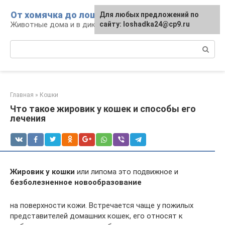
Перейти
От хомячка до лошади
Для любых предложений по
к
Животные дома и в дикой природе
сайту: loshadka24@cp9.ru
контенту
Поиск:
Главная
»
Кошки
Что такое жировик у кошек и способы его
лечения
Жировик у кошки
или липома это подвижное и
безболезненное новообразование
на поверхности кожи. Встречается чаще у пожилых
представителей домашних кошек, его относят к