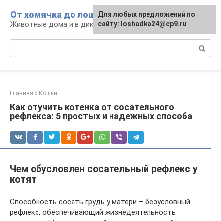
Перейти
От хомячка до лошади
Для любых предложений по
к
Животные дома и в дикой природе
сайту: loshadka24@cp9.ru
контенту
Поиск:
Главная
»
Кошки
Как отучить котенка от сосательного
рефлекса: 5 простых и надежных способа
Чем обусловлен сосательный рефлекс у
котят
Способность сосать грудь у матери – безусловный
рефлекс, обеспечивающий жизнедеятельность