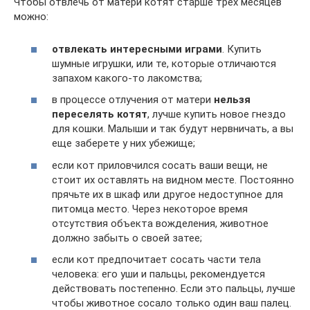
Чтобы отвлечь от матери котят старше трех месяцев
можно:
отвлекать интересными играми
. Купить
шумные игрушки, или те, которые отличаются
запахом какого-то лакомства;
в процессе отлучения от матери
нельзя
переселять котят
, лучше купить новое гнездо
для кошки. Малыши и так будут нервничать, а вы
еще заберете у них убежище;
если кот приловчился сосать ваши вещи, не
стоит их оставлять на видном месте. Постоянно
прячьте их в шкаф или другое недоступное для
питомца место. Через некоторое время
отсутствия объекта вожделения, животное
должно забыть о своей затее;
если кот предпочитает сосать части тела
человека: его уши и пальцы, рекомендуется
действовать постепенно. Если это пальцы, лучше
чтобы животное сосало только один ваш палец.