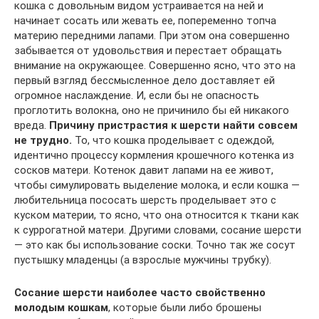
кошка с довольным видом устраивается на ней и
начинает сосать или жевать ее, попеременно топча
материю передними лапами. При этом она совершенно
забывается от удовольствия и перестает обращать
внимание на окружающее. Совершенно ясно, что это на
первый взгляд бессмысленное дело доставляет ей
огромное наслаждение. И, если бы не опасность
проглотить волокна, оно не причинило бы ей никакого
вреда.
Причину пристрастия к шерсти найти совсем
не трудно.
То, что кошка проделывает с одеждой,
идентично процессу кормления крошечного котенка из
сосков матери. Котенок давит лапами на ее живот,
чтобы симулировать выделение молока, и если кошка —
любительница пососать шерсть проделывает это с
куском материи, то ясно, что она относится к ткани как
к суррогатной матери. Другими словами, сосание шерсти
— это как бы использование соски. Точно так же сосут
пустышку младенцы (а взрослые мужчины трубку).
Сосание шерсти наиболее часто свойственно
молодым кошкам
, которые были либо брошены