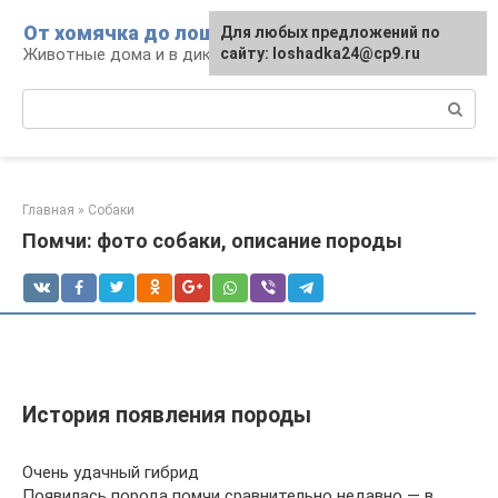
Перейти
От хомячка до лошади
Для любых предложений по
к
Животные дома и в дикой природе
сайту: loshadka24@cp9.ru
контенту
Поиск:
Главная
»
Собаки
Помчи: фото собаки, описание породы
История появления породы
Очень удачный гибрид
Появилась порода помчи сравнительно недавно — в