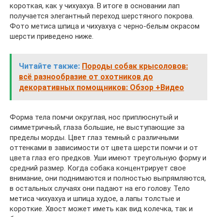
короткая, как у чихуахуа. В итоге в основании лап
получается элегантный переход шерстяного покрова.
Фото метиса шпица и чихуахуа с черно-белым окрасом
шерсти приведено ниже.
Читайте также:
Породы собак крысоловов:
всё разнообразие от охотников до
декоративных помощников: Обзор +Видео
Форма тела помчи округлая, нос приплюснутый и
симметричный, глаза большие, не выступающие за
пределы морды. Цвет глаз темный с различными
оттенками в зависимости от цвета шерсти помчи и от
цвета глаз его предков. Уши имеют треугольную форму и
средний размер. Когда собака концентрирует свое
внимание, они поднимаются и полностью выпрямляются,
в остальных случаях они падают на его голову. Тело
метиса чихуахуа и шпица худое, а лапы толстые и
короткие. Хвост может иметь как вид колечка, так и