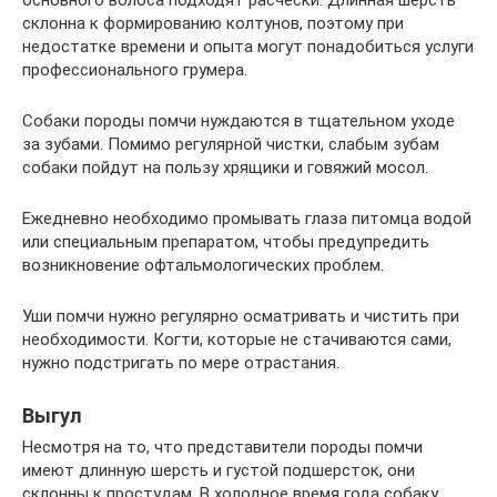
основного волоса подходят расчески. Длинная шерсть
склонна к формированию колтунов, поэтому при
недостатке времени и опыта могут понадобиться услуги
профессионального грумера.
Собаки породы помчи нуждаются в тщательном уходе
за зубами. Помимо регулярной чистки, слабым зубам
собаки пойдут на пользу хрящики и говяжий мосол.
Ежедневно необходимо промывать глаза питомца водой
или специальным препаратом, чтобы предупредить
возникновение офтальмологических проблем.
Уши помчи нужно регулярно осматривать и чистить при
необходимости. Когти, которые не стачиваются сами,
нужно подстригать по мере отрастания.
Выгул
Несмотря на то, что представители породы помчи
имеют длинную шерсть и густой подшерсток, они
склонны к простудам. В холодное время года собаку