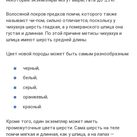
некоторые экземпляры могут вырастать до 5,5 кг.
Волосяной покров предков помчи, которого также
называют чи-пом, сильно отличается, поскольку у
чихуахуа шерсть гладкая, а у померанского шпица она
густая и длинная. По этой причине метисы чихуахуа и
шпица имеют шерсть средней длины.
Цвет новой породы может быть самым разнообразным:
черный;
белый;
серый;
оранжевый;
красный.
Кроме того, один экземпляр может иметь
промежуточные цвета шерсти. Сама шерсть на теле
помчи мягкая и длинная, как у шпица, а на лапах —